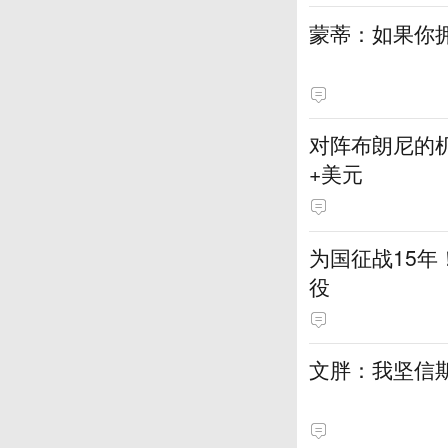
蒙蒂：如果你
对阵布朗尼的机
+美元
为国征战15年
役
文胖：我坚信