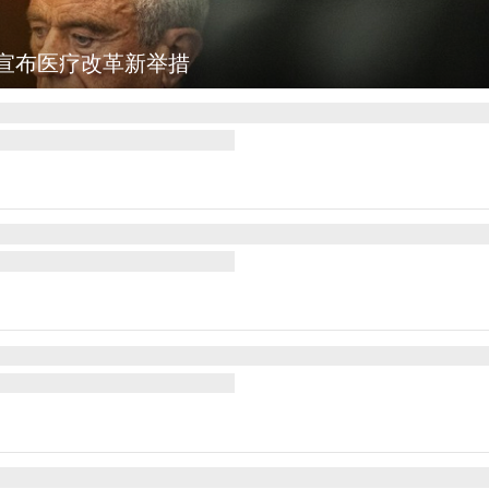
图集
云南普洱：乡村风光如画