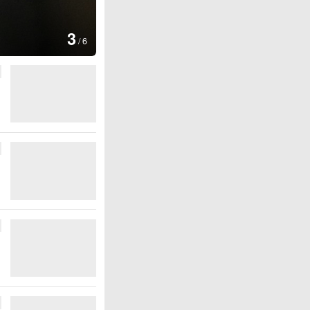
图集
4
安徽长丰：
/
6