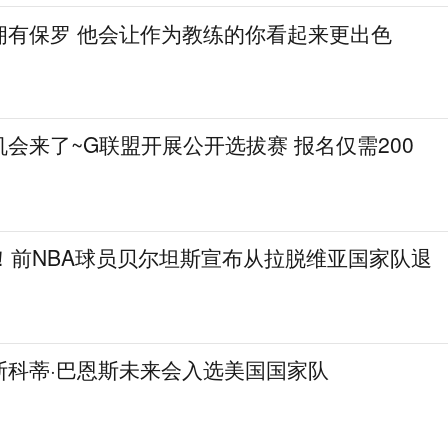
拥有保罗 他会让作为教练的你看起来更出色
会来了~G联盟开展公开选拔赛 报名仅需200
！前NBA球员贝尔坦斯宣布从拉脱维亚国家队退
斯科蒂·巴恩斯未来会入选美国国家队