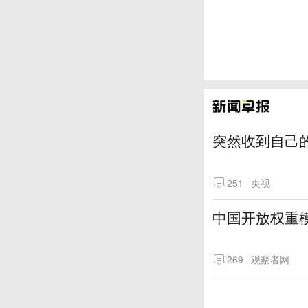
突然收到自己
251
央视
中国开放权重模
269
观察者网