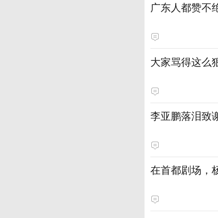
广东人都赞不绝
大家骂得这么狠
李亚鹏落泪致
在首都剧场，