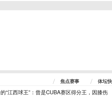
焦点赛事
体坛快
分的“江西球王”：曾是CUBA赛区得分王，因膝伤