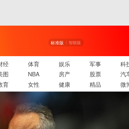
标准版
智能版
财经
体育
娱乐
军事
科
美图
NBA
房产
股票
汽
教育
女性
健康
精品
微