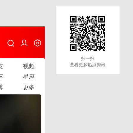
扫一扫
扫一扫
查看更多热点资讯
查看更多热点资讯
技
视频
车
星座
博
更多