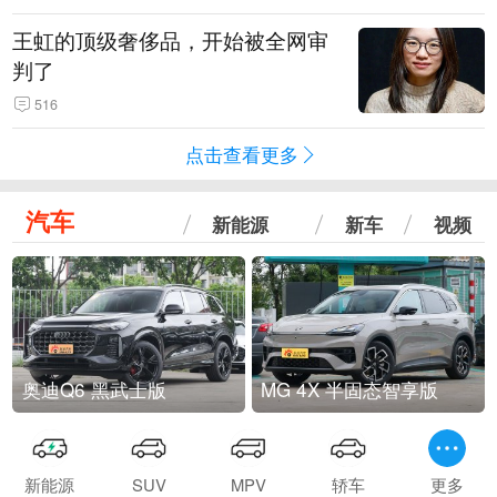
王虹的顶级奢侈品，开始被全网审
判了
516
点击查看更多
汽车
新能源
新车
视频
奥迪Q6 黑武士版
MG 4X 半固态智享版
新能源
SUV
MPV
轿车
更多