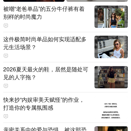
被嘲“老爸单品”的五分牛仔裤有着
别样的时尚魔力
这件极简时尚单品如何实现适配多
元生活场景？
2026夏天最火的鞋，居然是随处可
见的人字拖？
快来抄“内娱审美天赋怪”的作业，
打造你的专属氛围感
亲密关系中的爱与恐惧，被这部恐