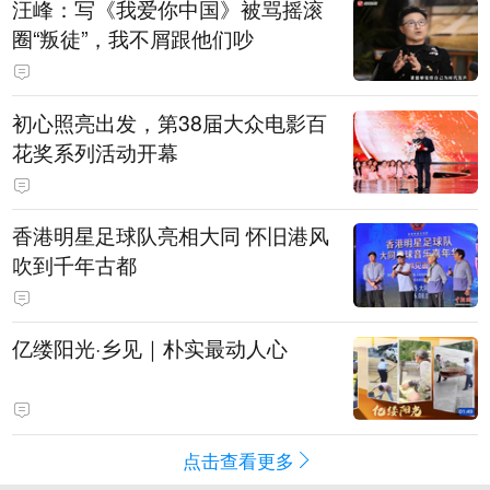
汪峰：写《我爱你中国》被骂摇滚
圈“叛徒”，我不屑跟他们吵
初心照亮出发，第38届大众电影百
花奖系列活动开幕
香港明星足球队亮相大同 怀旧港风
吹到千年古都
亿缕阳光·乡见｜朴实最动人心
点击查看更多