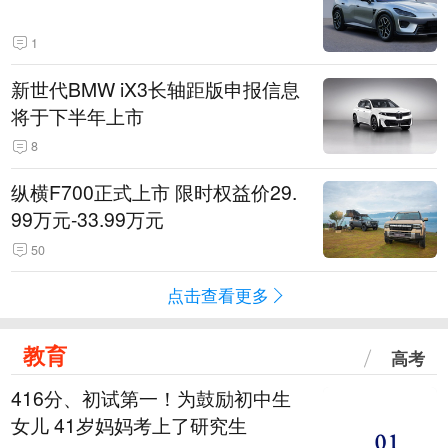
1
新世代BMW iX3长轴距版申报信息
将于下半年上市
8
纵横F700正式上市 限时权益价29.
99万元-33.99万元
50
点击查看更多
教育
高考
416分、初试第一！为鼓励初中生
女儿 41岁妈妈考上了研究生