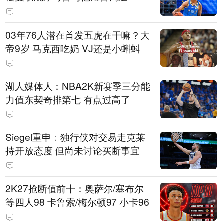
03年76人潜在首发五虎在干嘛？大
帝9岁 马克西吃奶 VJ还是小蝌蚪
湖人媒体人：NBA2K新赛季三分能
力值东契奇排第七 有点过高了
Siegel重申：独行侠对交易走克莱
持开放态度 但尚未讨论买断事宜
2K27抢断值前十：奥萨尔/塞布尔
等四人98 卡鲁索/梅尔顿97 小卡96