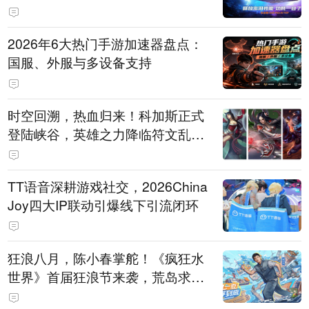
打造旗舰供电方案
2026年6大热门手游加速器盘点：
国服、外服与多设备支持
时空回溯，热血归来！科加斯正式
登陆峡谷，英雄之力降临符文乱
斗！
TT语音深耕游戏社交，2026China
Joy四大IP联动引爆线下引流闭环
狂浪八月，陈小春掌舵！《疯狂水
世界》首届狂浪节来袭，荒岛求生
直播即将开启