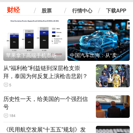
财经
股票
行情中心
下载APP
苹果拿下高端手机市场65%的份额：iPhone 17系列功不可没
中国汽车出海：从“卖出去”到“走进去”
从“福利枪”利益链到深层枪支崇
拜，泰国为何反复上演枪击悲剧？
5
历史性一天，给美国的一个强烈信
号
184
《民用航空发展“十五五”规划》发