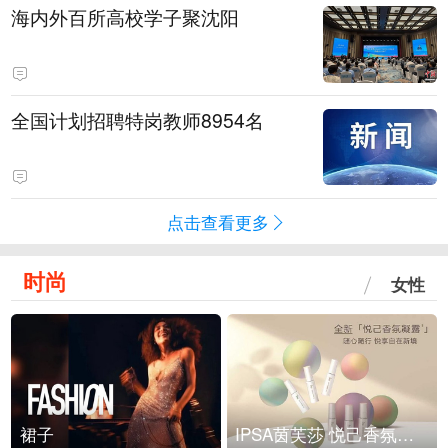
海内外百所高校学子聚沈阳
全国计划招聘特岗教师8954名
点击查看更多
时尚
女性
裙子
IPSA茵芙莎 悦己香氛凝露上市