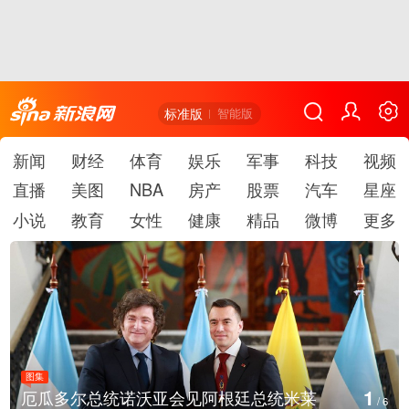
标准版
智能版
新闻
财经
体育
娱乐
军事
科技
视频
直播
美图
NBA
房产
股票
汽车
星座
小说
教育
女性
健康
精品
微博
更多
图集
2
美国斯波坎：野火烧毁700多所房屋
/
6