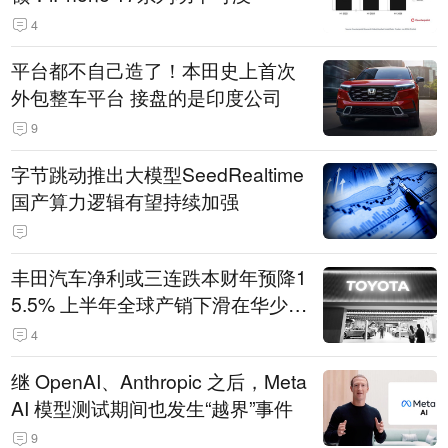
4
平台都不自己造了！本田史上首次
外包整车平台 接盘的是印度公司
9
字节跳动推出大模型SeedRealtime
国产算力逻辑有望持续加强
丰田汽车净利或三连跌本财年预降1
5.5% 上半年全球产销下滑在华少卖
14.3万辆
4
继 OpenAI、Anthropic 之后，Meta
AI 模型测试期间也发生“越界”事件
9