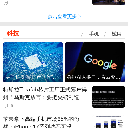
点击查看更多
科技
手机
试用
美国也要搞“国产替代”？先算清三笔账
谷歌AI大换血，背后究竟发生了什么？
特斯拉Terafab芯片工厂正式落户得
州！马斯克放言：要把尖端制造带
回美国
16
苹果拿下高端手机市场65%的份
额：iPhone 17系列功不可没