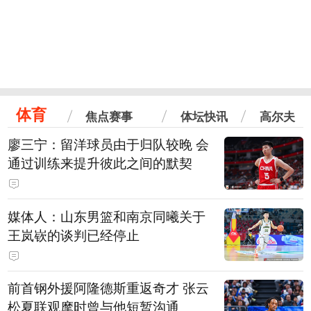
体育
焦点赛事
体坛快讯
高尔夫
廖三宁：留洋球员由于归队较晚 会
通过训练来提升彼此之间的默契
媒体人：山东男篮和南京同曦关于
王岚嵚的谈判已经停止
前首钢外援阿隆德斯重返奇才 张云
松夏联观摩时曾与他短暂沟通