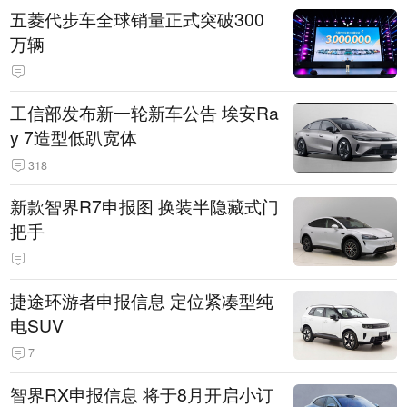
五菱代步车全球销量正式突破300
万辆
工信部发布新一轮新车公告 埃安Ra
y 7造型低趴宽体
318
新款智界R7申报图 换装半隐藏式门
把手
捷途环游者申报信息 定位紧凑型纯
电SUV
7
智界RX申报信息 将于8月开启小订