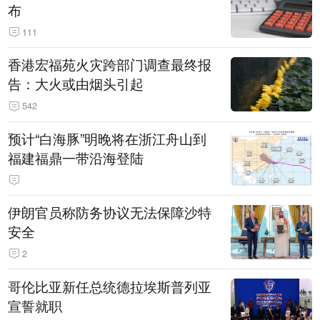
布
111
香港宏福苑火灾跨部门调查最终报
告：大火或由烟头引起
542
预计“白海豚”明晚将在浙江舟山到
福建福鼎一带沿海登陆
伊朗官员称防务协议无法保障沙特
安全
2
哥伦比亚新任总统德拉埃斯普列亚
宣誓就职