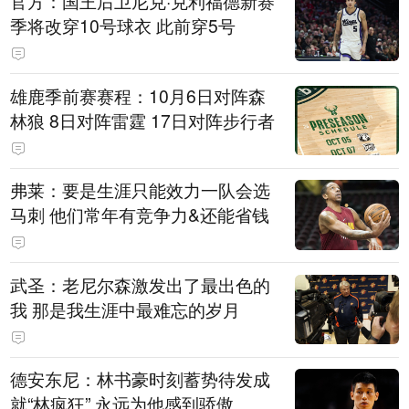
官方：国王后卫尼克·克利福德新赛
季将改穿10号球衣 此前穿5号
雄鹿季前赛赛程：10月6日对阵森
林狼 8日对阵雷霆 17日对阵步行者
弗莱：要是生涯只能效力一队会选
马刺 他们常年有竞争力&还能省钱
武圣：老尼尔森激发出了最出色的
我 那是我生涯中最难忘的岁月
德安东尼：林书豪时刻蓄势待发成
就“林疯狂” 永远为他感到骄傲