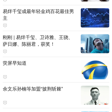
易烊千玺成最年轻金鸡百花最佳男
主
刚刚 | 易烊千玺、卫诗雅、王骁、
萨日娜、陈丽君，获奖！
荧屏早知道
余文乐孙楠等加盟“披荆斩棘”