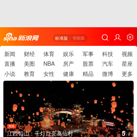
标准版
智能版
新闻
财经
体育
娱乐
军事
科技
视频
直播
美图
NBA
房产
股票
汽车
星座
小说
教育
女性
健康
精品
微博
更多
图集
6
江西铅山：千灯点亮葛仙村
/
6