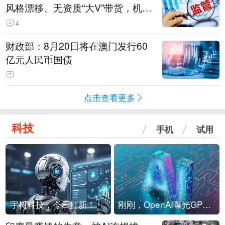
风格漂移、无资质“大V”带货，机构
被暂停新产品注册3个月
4
财政部：8月20日将在澳门发行60
亿元人民币国债
点击查看更多
科技
手机
试用
宇树科技，今日打新！
刚刚，OpenAI曝光GPT-6！传10万亿参数，8月强行发布