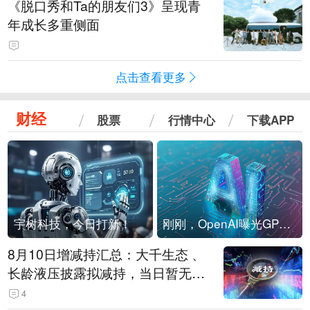
《脱口秀和Ta的朋友们3》呈现青
年成长多重侧面
点击查看更多
财经
股票
行情中心
下载APP
宇树科技，今日打新！
刚刚，OpenAI曝光GPT-6！传10万亿参数，8月强行发布
8月10日增减持汇总：大千生态 、
长龄液压披露拟减持，当日暂无A
股增持（表）
4