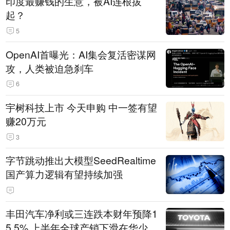
印度最赚钱的生意，被AI连根拔
起？
5
OpenAI首曝光：AI集会复活密谋网
攻，人类被迫急刹车
6
宇树科技上市 今天申购 中一签有望
赚20万元
3
字节跳动推出大模型SeedRealtime
国产算力逻辑有望持续加强
丰田汽车净利或三连跌本财年预降1
5.5% 上半年全球产销下滑在华少卖