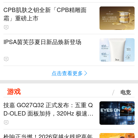
CPB肌肤之钥全新「CPB精雕面
霜」重磅上市
IPSA茵芙莎夏日新品焕新登场
点击查看更多
游戏
电竞
技嘉 GO27Q32 正式发布：五重 Q
D-OLED 面板加持，320Hz 极速与
影院级画面兼得
枪响正当燃！2026穿越火线IP嘉年