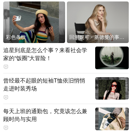
彩色条纹
回溯妮可・基德曼的事业轨迹
追星到底是怎么个事？来看社会学
家的“饭圈”大冒险！
曾经最不起眼的短袖T恤依旧悄悄
走进时装秀场
每天上班的通勤包，究竟该怎么兼
顾时尚与实用