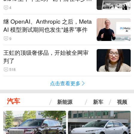
14.3万辆
4
继 OpenAI、Anthropic 之后，Meta
AI 模型测试期间也发生“越界”事件
9
王虹的顶级奢侈品，开始被全网审
判了
518
点击查看更多
汽车
新能源
新车
视频