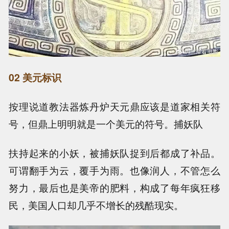
02 美元标识
按理说道教法器炼丹炉天元鼎应该是道家相关符
号，但鼎上明明就是一个美元的符号。捕妖队
扶持起来的小妖，被捕妖队捉到后都成了补品。
可谓翻手为云，覆手为雨。也像润人，不管怎么
努力，最后也是美帝的肥料，构成了每年疯狂移
民，美国人口却几乎不增长的残酷现实。