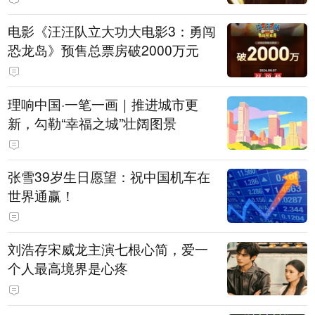
电影《汪汪队立大功大电影3：勇闯
恐龙岛》预售总票房破2000万元
理响中国·一笔一画｜推进城市更
新，勾勒“幸福之城”壮阔图景
张雪39岁生日愿望：祝中国机车在
世界通赢！
刘浩存宋威龙主演七根心简，爱一
个人最高境界是心疼