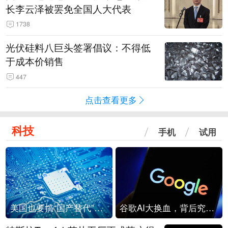
长李云泽被罢免全国人大代表
1738
光伏硅料八巨头签署倡议：不得低
于成本价销售
447
点击查看更多
科技
手机
试用
美国也要搞“国产替代”？先算清三笔账
谷歌AI大换血，背后究竟发生了什么？