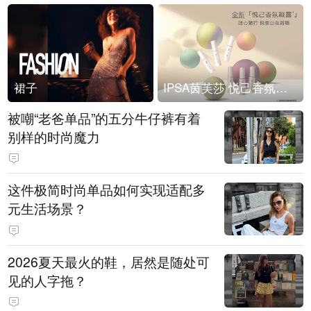
裙子
IPSA茵芙莎 悦己香氛凝露上市
被嘲“老爸单品”的五分牛仔裤有着
别样的时尚魔力
这件极简时尚单品如何实现适配多
元生活场景？
2026夏天最火的鞋，居然是随处可
见的人字拖？