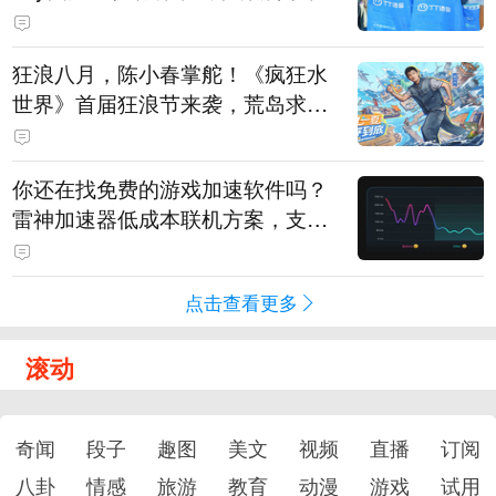
狂浪八月，陈小春掌舵！《疯狂水
世界》首届狂浪节来袭，荒岛求生
直播即将开启
你还在找免费的游戏加速软件吗？
雷神加速器低成本联机方案，支持
免费试用
点击查看更多
滚动
奇闻
段子
趣图
美文
视频
直播
订阅
八卦
情感
旅游
教育
动漫
游戏
试用