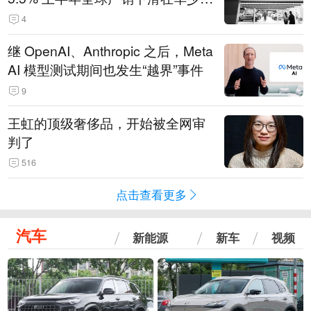
14.3万辆
4
继 OpenAI、Anthropic 之后，Meta
AI 模型测试期间也发生“越界”事件
9
王虹的顶级奢侈品，开始被全网审
判了
516
点击查看更多
汽车
新能源
新车
视频