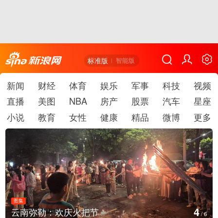
标准版
智能版
新闻
财经
体育
娱乐
军事
科技
视频
直播
美图
NBA
房产
股票
汽车
星座
小说
教育
女性
健康
精品
微博
更多
图集
5
江西铅山：千灯点亮葛仙村
/
6