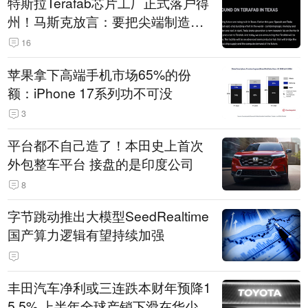
特斯拉Terafab芯片工厂正式落户得
州！马斯克放言：要把尖端制造带
回美国
16
苹果拿下高端手机市场65%的份
额：iPhone 17系列功不可没
3
平台都不自己造了！本田史上首次
外包整车平台 接盘的是印度公司
8
字节跳动推出大模型SeedRealtime
国产算力逻辑有望持续加强
丰田汽车净利或三连跌本财年预降1
5.5% 上半年全球产销下滑在华少卖