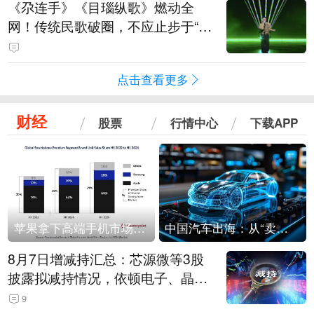
《尕连手》《目瑙纵歌》燃动全
网！传统民歌破圈，不应止步于“上
头”
点击查看更多
财经
股票
行情中心
下载APP
苹果拿下高端手机市场65%的份额：iPhone 17系列功不可没
中国汽车出海：从“卖出去”到“走进去”
8月7日增减持汇总：芯源微等3股
披露拟减持情况，依顿电子、晶华
微拟增持（表）
9