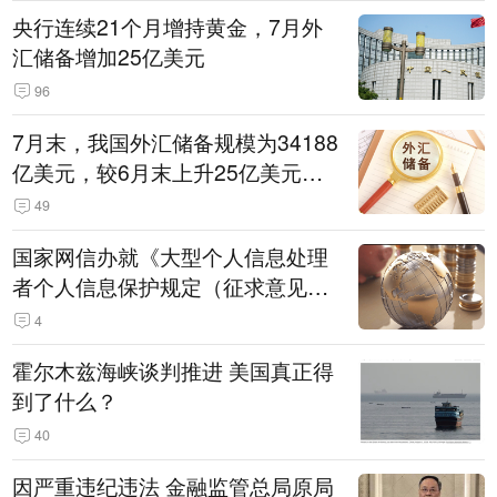
央行连续21个月增持黄金，7月外
汇储备增加25亿美元
96
7月末，我国外汇储备规模为34188
亿美元，较6月末上升25亿美元，
升幅为0.07%
49
国家网信办就《大型个人信息处理
者个人信息保护规定（征求意见
稿）》公开征求意见
4
霍尔木兹海峡谈判推进 美国真正得
到了什么？
40
因严重违纪违法 金融监管总局原局