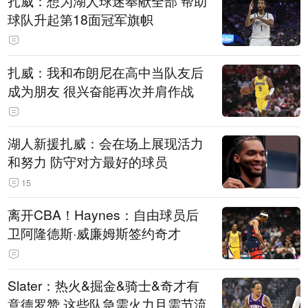
扎威：想为湖人球迷奉献全部 帮助
球队升起第18面冠军旗帜
扎威：我和布朗尼在高中当队友后
成为朋友 很兴奋能再次并肩作战
湖人新援扎威：会在场上展现活力
和努力 防守对方最好的球员
15
离开CBA！Haynes：自由球员后
卫阿隆德斯·威廉姆斯签约奇才
Slater：热火&掘金&骑士&奇才有
意德罗赞 这些队急需火力且需节流