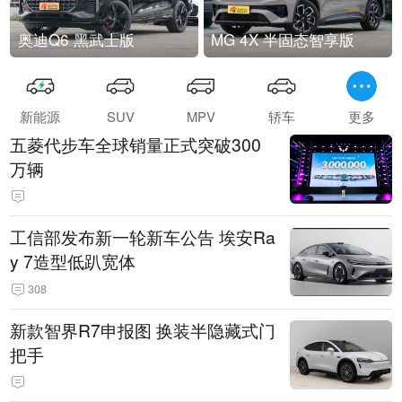
奥迪Q6 黑武士版
MG 4X 半固态智享版
新能源
SUV
MPV
轿车
更多
五菱代步车全球销量正式突破300
万辆
工信部发布新一轮新车公告 埃安Ra
y 7造型低趴宽体
308
新款智界R7申报图 换装半隐藏式门
把手