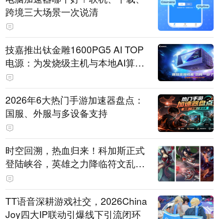
跨境三大场景一次说清
技嘉推出钛金雕1600PG5 AI TOP
电源：为发烧级主机与本地AI算力
打造旗舰供电方案
2026年6大热门手游加速器盘点：
国服、外服与多设备支持
时空回溯，热血归来！科加斯正式
登陆峡谷，英雄之力降临符文乱
斗！
TT语音深耕游戏社交，2026China
Joy四大IP联动引爆线下引流闭环