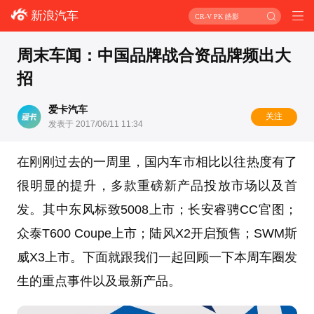
新浪汽车
CR-V PK 皓影
周末车闻：中国品牌战合资品牌频出大
招
爱卡汽车
关注
发表于 2017/06/11 11:34
在刚刚过去的一周里，国内车市相比以往热度有了
很明显的提升，多款重磅新产品投放市场以及首
发。其中东风标致5008上市；长安睿骋CC官图；
众泰T600 Coupe上市；陆风X2开启预售；SWM斯
威X3上市。下面就跟我们一起回顾一下本周车圈发
生的重点事件以及最新产品。