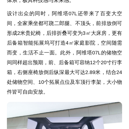
体系，极具科技感与未来感。
设计出众的同时，阿维塔07L还带来了百变大空
间，全家乘坐都可跷二郎腿、不顶头，前排放倒可
形成2米贵妃椅，后排折叠可变为3㎡大床房，更有
后备箱智能拓展坞可打造4㎡家庭影院，空间随需
而变，生活不止一面。此外，阿维塔07L的储物空
间同样超出预期，前、后备箱可容纳12个20寸行李
箱，右侧座椅放倒后纵深最大可达2.89米，结合24
处储物空间、10个拓展点位及车顶行李架，大小物
件皆可自由安放。