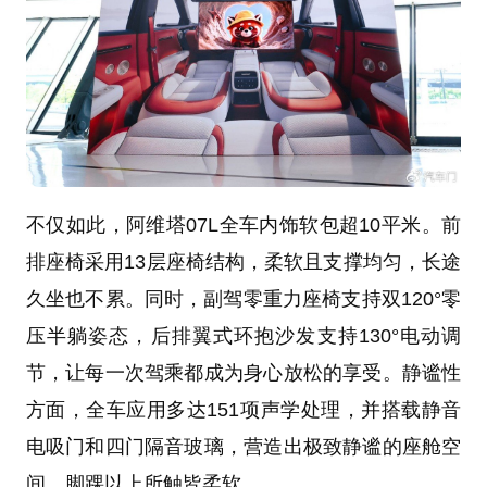
不仅如此，阿维塔07L全车内饰软包超10平米。前
排座椅采用13层座椅结构，柔软且支撑均匀，长途
久坐也不累。同时，副驾零重力座椅支持双120°零
压半躺姿态，后排翼式环抱沙发支持130°电动调
节，让每一次驾乘都成为身心放松的享受。静谧性
方面，全车应用多达151项声学处理，并搭载静音
电吸门和四门隔音玻璃，营造出极致静谧的座舱空
间，脚踝以上所触皆柔软。