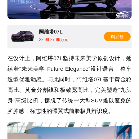
阿维塔07L
询底价
22.99-27.99万元
在设计上，阿维塔07L坚持未来美学原创设计，延
续着“未来美学 Future Elegance”设计语言，整车
造型优雅动感。与此同时，阿维塔07L基于黄金轮
高比、黄金分割线和极致宽高比，完美塑造“九头
身”高级比例，摆脱了传统中大型SUV难以避免的
臃肿感，标志性的碟翼式前脸极具辨识度。