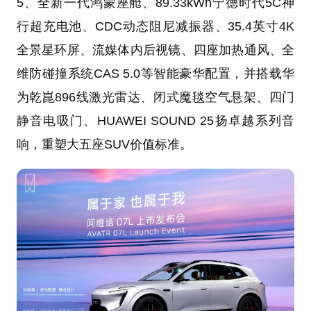
5、全新一代鸿蒙座舱、89.33kWh宁德时代5C神
行超充电池、CDC动态阻尼减振器、35.4英寸4K
全景星环屏、流媒体内后视镜、四座加热通风、全
维防碰撞系统CAS 5.0等智能豪华配置，并搭载华
为乾崑896线激光雷达、闭式魔毯空气悬架、四门
静音电吸门、HUAWEI SOUND 25扬卓越系列音
响，重塑大五座SUV价值标准。