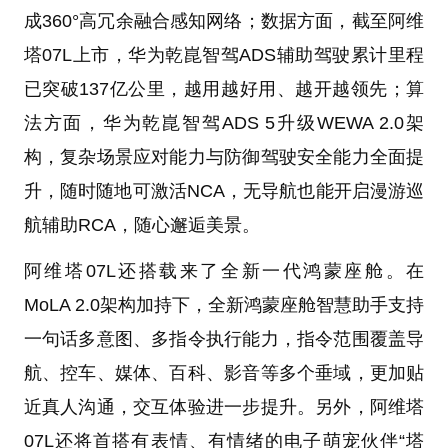
成360°高冗余融合感知网络；数据方面，截至阿维
塔07L上市，华为乾崑智驾ADS辅助驾驶累计里程
已突破137亿公里，越用越好用、越开越领先；算
法方面，华为乾崑智驾ADS 5升级WEWA 2.0架
构，复杂场景应对能力与防御驾驶安全能力全面提
升，随时随地可激活NCA，无导航也能开启漫游巡
航辅助RCA，随心邂逅美景。
阿维塔07L还搭载来了全新一代鸿蒙座舱。在
MoLA 2.0架构加持下，全新鸿蒙座舱智慧助手支持
一句话多意图、多指令执行能力，指令范围覆盖导
航、控车、媒体、百科、影音等多个垂域，更加贴
近真人沟通，交互体验进一步提升。另外，阿维塔
07L还将首搭有表情、有情绪的电子萌宠伙伴“塔