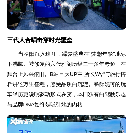
三代人合唱击穿时光壁垒
当夕阳沉入珠江，躁梦盛典在"梦想年轮"地标
下沸腾。被修复的六代雅阁历经二十多年考验，在
舞台上风采依旧。B站百大UP主"所长Wy"与旅行搭
档讲述万里征程，感受品质的沉淀。暴躁妮可的玩
车经历更说明驱动形式在变，本田独有的驾驶乐趣
与品牌DNA始终是吸引她的内核。