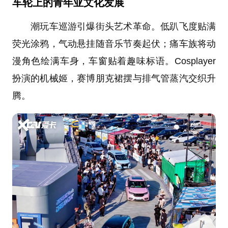
车轮上的青年亚文化
发展
潮玩车巡游引爆街头艺术革命。低趴飞度贴满
荧光涂鸦，气动悬挂随音乐节奏起伏；痛车族将动
漫角色绘满车身，车窗贴着趣味标语。Cosplayer
扮演的机械姬，赛博朋克裙摆与排气管蒸汽交织升
腾。