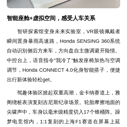
智能座舱
+
虚拟
空间，感受
人车关系
智研探索馆变身未来实验室，VR眼镜佩戴者
瞬间置身暴雨高速路，Honda SENSING 360系统
自动识别侧后方来车，方向盘自主微调避开险情。
中控台上，语音指令"我冷了"触发座椅加热与空调
调节，Honda CONNECT 4.0化身智能搭子，便捷
出行新体验轻松get。
驾趣体验区掀起双重高潮，金卡纳赛道上，雅
阁绕桩表演复刻吉尼斯纪录场景。轮胎摩擦地面的
尖啸声中，车身以毫米级精度切入17个锥桶阵。躁
梦电竞馆内，1:1复刻的上海F1赛道在屏幕上延