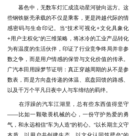
暮色中，无数车灯汇成流动星河驶向远方。这
些钢铁躯壳承载的不仅是乘客，更是跨越代际的情
感密码与生命印记。当“技术可视化+文化具象化
+用户主权化”的三维策略，将冰冷的工业产品转化
为有温度的生活伙伴，印证了行业竞争终局并非参
数之争，而是用户情感的保管与文化价值的传承。
广汽本田用躁梦节证明：真正穿越周期的从不是参
数表，而是方向盘传递的体温、底盘回馈的路感、
以及千万个平凡日夜中人与车缔结的羁绊。
在浮躁的汽车江湖里，总有些东西值得坚守
——比如一颗敬畏机械的心，一份守护热爱的勇
气，和永远相信"车为人造"的初心。“以长期主义守
本质、以用户共创建生态、以文化认同筑壁垒”的