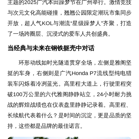
主题的2025广汽本田躁梦节在广州举行。激情竞技
与次元文化高能碰撞，翘翘公园限定潮玩市集同步
开放，超人气KOL与潮流“星级躁梦人”齐聚，打造
了一场跨圈层、沉浸式的爱车人共创盛典。
当经典与未来在钢铁躯壳中对话
环形动线如时光隧道贯穿全场，左侧是雅阁坚
挺的车身，右侧则是广汽Honda P7流线型纯电猎
装车闪烁着冷冽蓝光。高里程大道上，行驶里程突
破100万公里的六代雅阁静静站立，24小时耐力挑
战的辉煌战绩也在仪表盘里静静记录着。高里程、
长续航代表着什么？是时间的沉淀，更是品质的坚
持，这些都是品牌的最佳诺言。