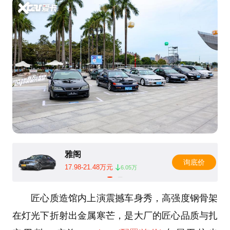
雅阁
询底价
17.98-21.48万元
6.05万
匠心质造馆内上演震撼车身秀，高强度钢骨架
在灯光下折射出金属寒芒，是大厂的匠心品质与扎