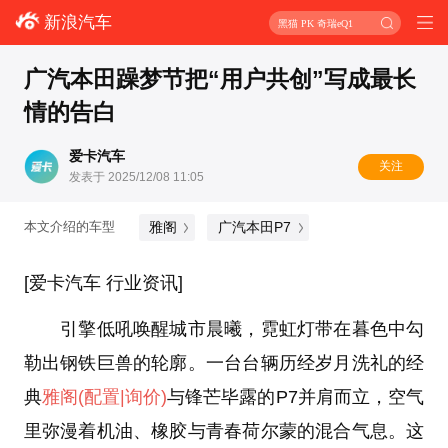
新浪汽车
黑猫 PK 奇瑞eQ1
广汽本田躁梦节把“用户共创”写成最长
情的告白
爱卡汽车
关注
发表于 2025/12/08 11:05
雅阁
广汽本田P7
本文介绍的车型
[爱卡汽车 行业资讯]
引擎低吼唤醒城市晨曦，霓虹灯带在暮色中勾
勒出钢铁巨兽的轮廓。一台台辆历经岁月洗礼的经
典
雅阁
(配置
|询价)
与锋芒毕露的P7并肩而立，空气
里弥漫着机油、橡胶与青春荷尔蒙的混合气息。这