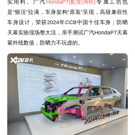
实用料。广汽
HondaP7
(配置
|询价)
专属工坊也
是“狠活”拉满，车身架构“原装”呈现，高级兼容性
车身设计，荣获2024年CCB中国十佳车身；防晒
天幕实验现场整大活，亲手测试广汽HondaP7天幕
紫外线数值，防晒力不玩虚的。