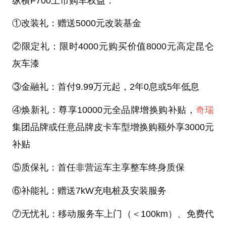
纵横F700上市购车权益：
①改装礼：赠送5000元改装基金
②限定礼：限时4000元购买价值8000元高定昆仑
灰车漆
③金融礼：首付9.99万元起，2年0息或5年低息
④焕新礼：尊享10000元全品牌增换购补贴，
奇瑞
集团品牌或任意品牌皮卡车型增换购额外享3000元
补贴
⑤质保礼：首任非营运车主享整车终身质保
⑥补能礼：赠送7kW充电桩及安装服务
⑦无忧礼：移动服务车上门（＜100km）、免费代