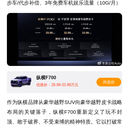
步车/代步补偿、3年免费车机娱乐流量（10G/月）
纵横F700
询底价
优惠价：29.99-33.99万元
作为纵横品牌从豪华越野SUV向豪华越野皮卡战略
布局的关键落子，纵横F700重新定义了玩不封
顶、敢于破界、不受束缚的精神特质。它以打破常