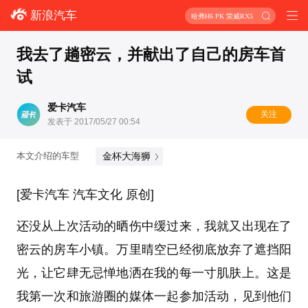
新浪汽车
哈弗H6 PK 荣威RX5
我去了趟密云，并献出了自己的房车首
试
爱卡汽车
关注
发表于 2017/05/27 00:54
金杯大海狮
本文介绍的车型
[爱卡汽车 汽车文化 原创]
还没从上次活动的晒伤中缓过来，我就又出现在了
密云的房车小镇。万里晴空已经彻底放弃了遮挡阳
光，让它肆无忌惮地洒在我的每一寸肌肤上。这是
我第一次和旅游圈的媒体一起参加活动，见到他们