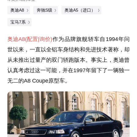
奥迪A8
奔驰S级
奥迪A5（进口）
宝马7系
奥迪A8
(配置
|询价)
作为品牌旗舰轿车自1994年问
世以来，一直以全铝车身结构和先进技术著称，却
从未推出过量产的双门轿跑版本。事实上，奥迪曾
认真考虑过这一可能，并在1997年留下了一辆独一
无二的A8 Coupe原型车。