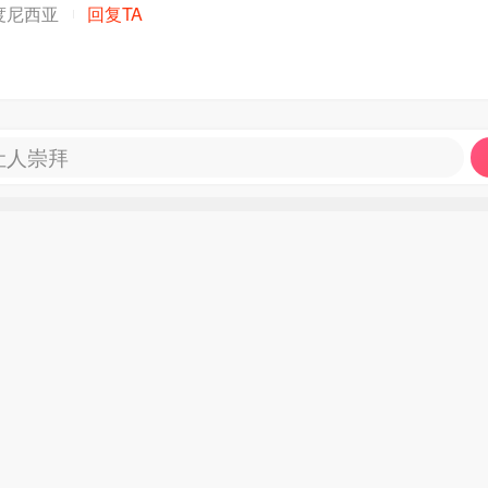
度尼西亚
回复TA
让人崇拜