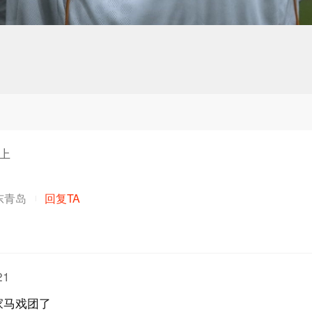
路上
东青岛
回复TA
21
家马戏团了