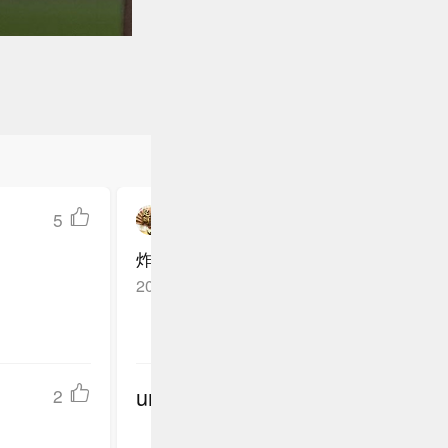
5
足坛阿闯
炸裂啊
四川绵阳
回复TA
2026-05-08
undefined
2