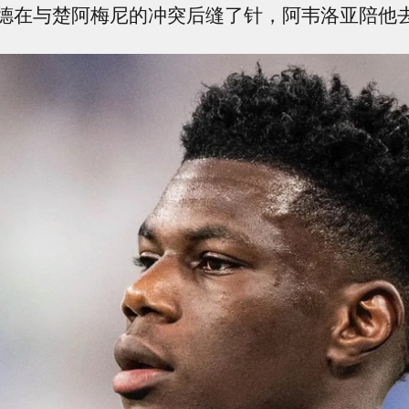
德在与楚阿梅尼的冲突后缝了针，阿韦洛亚陪他