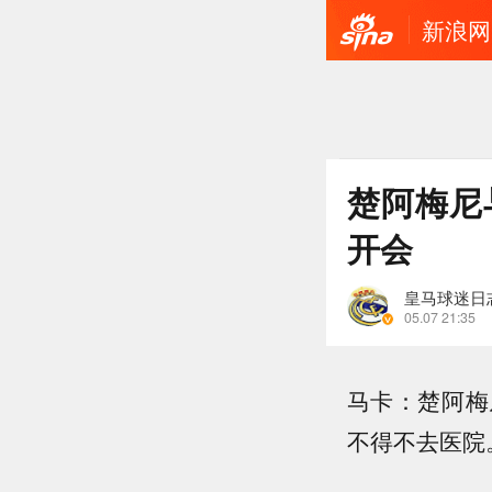
新浪网
楚阿梅尼
开会
皇马球迷日
05.07 21:35
马卡：楚阿梅
不得不去医院