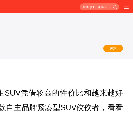
奥迪Q3 PK 奔驰GLB
关注
主SUV凭借较高的性价比和越来越好
款自主品牌紧凑型SUV佼佼者，看看