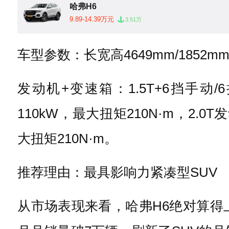
哈弗H6
9.89-14.39万元
3.51万
车型参数：长宽高4649mm/1852mm
发动机+变速箱：1.5T+6挡手动/
110kW，最大扭矩210N·m，2.0
大扭矩210N·m。
推荐理由：最具影响力紧凑型SUV
从市场表现来看，哈弗H6绝对算得