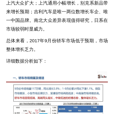
上汽大众扩大；上汽通用小幅增长，别克系新品带
来增长预期；吉利汽车是唯一两位数增长车企、唯
一中国品牌。南北大众差异表现值得研究，日系在
市场较弱时显威力。
总体来看，2017年9月份轿车市场低于预期，市场
整体增长乏力。
详细数据分析如下：