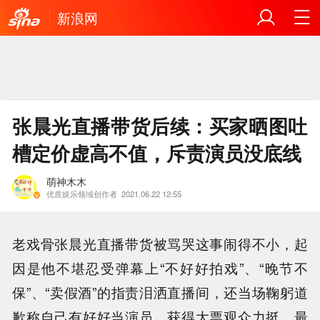
新浪网
张晨光直播带货后续：买家晒图吐
槽定价虚高不值，斥责演员没底线
萌神木木
优质娱乐领域创作者
2021.06.22 12:55
老戏骨张晨光直播带货被骂哭这事闹得不小，起
因是他不堪忍受弹幕上“不好好拍戏”、“晚节不
保”、“卖假酒”的指责泪洒直播间，还当场鞠躬道
歉称自己有好好当演员，获得大票观众力挺。最