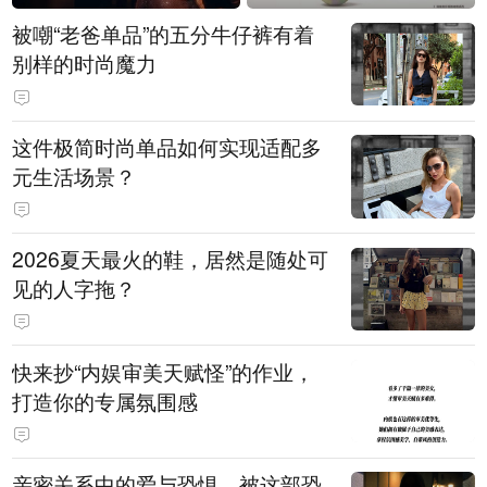
被嘲“老爸单品”的五分牛仔裤有着
别样的时尚魔力
这件极简时尚单品如何实现适配多
元生活场景？
2026夏天最火的鞋，居然是随处可
见的人字拖？
快来抄“内娱审美天赋怪”的作业，
打造你的专属氛围感
亲密关系中的爱与恐惧，被这部恐