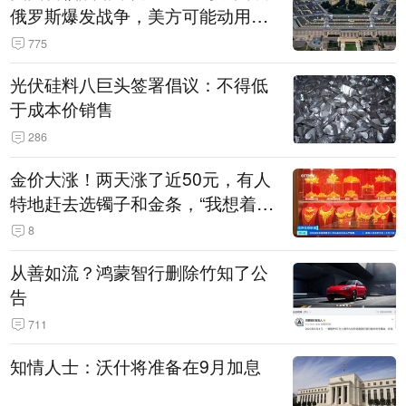
俄罗斯爆发战争，美方可能动用战
术核武器
775
光伏硅料八巨头签署倡议：不得低
于成本价销售
286
金价大涨！两天涨了近50元，有人
特地赶去选镯子和金条，“我想着买
起来可以保值，小批量进一些货”
8
从善如流？鸿蒙智行删除竹知了公
告
711
知情人士：沃什将准备在9月加息