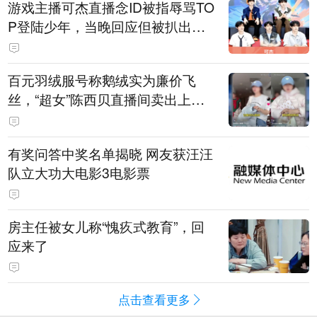
游戏主播可杰直播念ID被指辱骂TO
P登陆少年，当晚回应但被扒出事
后删博，随后发"狗和人的听觉差
异"图文被指二次阴阳粉丝
百元羽绒服号称鹅绒实为廉价飞
丝，“超女”陈西贝直播间卖出上百
万元，被曝售假后她公开道歉，涉
事商家已被立案调查
有奖问答中奖名单揭晓 网友获汪汪
队立大功大电影3电影票
房主任被女儿称“愧疚式教育”，回
应来了
点击查看更多