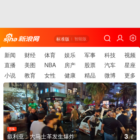
标准版
智能版
新闻
财经
体育
娱乐
军事
科技
视频
直播
美图
NBA
房产
股票
汽车
星座
小说
教育
女性
健康
精品
微博
更多
图集
4
云南弥勒：欢庆火把节
/
6