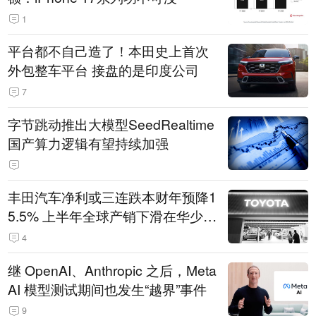
1
平台都不自己造了！本田史上首次
外包整车平台 接盘的是印度公司
7
字节跳动推出大模型SeedRealtime
国产算力逻辑有望持续加强
丰田汽车净利或三连跌本财年预降1
5.5% 上半年全球产销下滑在华少卖
14.3万辆
4
继 OpenAI、Anthropic 之后，Meta
AI 模型测试期间也发生“越界”事件
9