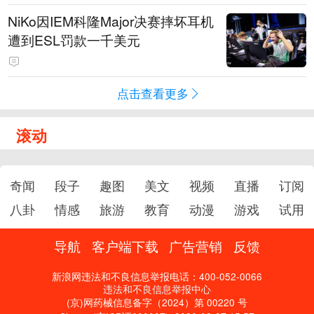
NiKo因IEM科隆Major决赛摔坏耳机
遭到ESL罚款一千美元
点击查看更多
滚动
奇闻
段子
趣图
美文
视频
直播
订阅
八卦
情感
旅游
教育
动漫
游戏
试用
导航
客户端下载
广告营销
反馈
新浪网违法和不良信息举报电话：400-052-0066
违法和不良信息举报中心
(京)网药械信息备字（2024）第 00220 号