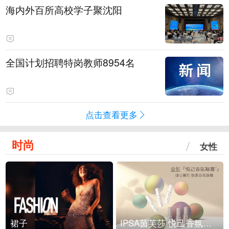
海内外百所高校学子聚沈阳
全国计划招聘特岗教师8954名
点击查看更多
时尚
女性
裙子
IPSA茵芙莎 悦己香氛凝露上市