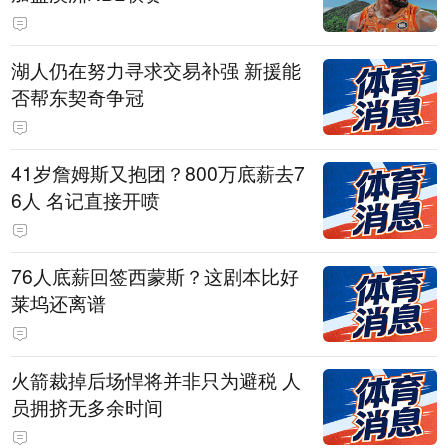
湖人仍在努力寻求交易补强 新援能
否帮东契奇争冠
41岁詹姆斯又抱团？800万底薪去7
6人 名记直接开喷
76人底薪回签西蒙斯？这剧本比好
莱坞还离谱
火箭裁掉后场悍将并非只为避税 人
员拥挤无多余时间