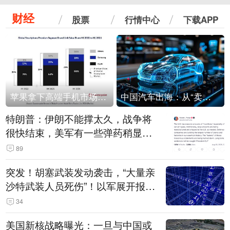
财经
股票
行情中心
下载APP
苹果拿下高端手机市场65%的份额：iPhone 17系列功不可没
中国汽车出海：从“卖出去”到“走进去”
特朗普：伊朗不能撑太久，战争将
很快结束，美军有一些弹药稍显紧
张！伊朗公布拟议的海峡管理文本
89
突发！胡塞武装发动袭击，“大量亲
沙特武装人员死伤”！以军展开报复
性空袭
34
美国新核战略曝光：一旦与中国或