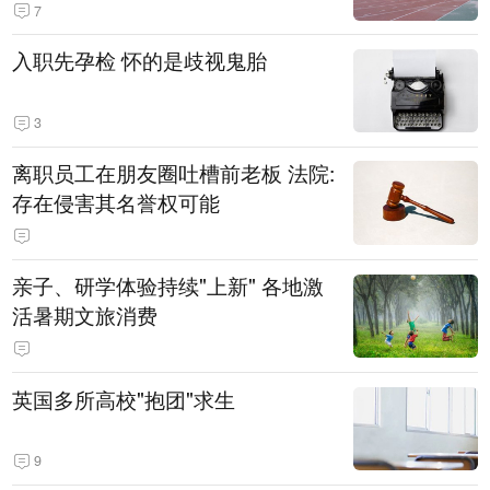
7
入职先孕检 怀的是歧视鬼胎
3
离职员工在朋友圈吐槽前老板 法院:
存在侵害其名誉权可能
亲子、研学体验持续"上新" 各地激
活暑期文旅消费
英国多所高校"抱团"求生
9