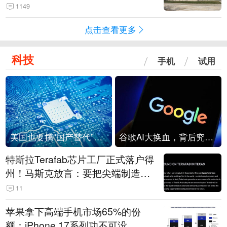
1149
点击查看更多
科技
手机
试用
美国也要搞“国产替代”？先算清三笔账
谷歌AI大换血，背后究竟发生了什么？
特斯拉Terafab芯片工厂正式落户得
州！马斯克放言：要把尖端制造带
回美国
11
苹果拿下高端手机市场65%的份
额：iPhone 17系列功不可没