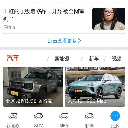
王虹的顶级奢侈品，开始被全网审
判了
516
点击查看更多
汽车
新能源
新车
视频
北京越野BJ30 旅行家
风云T9L 230 Max
新能源
SUV
MPV
轿车
更多