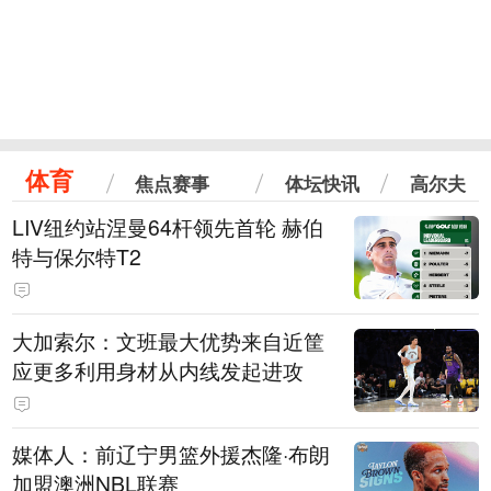
体育
焦点赛事
体坛快讯
高尔夫
LIV纽约站涅曼64杆领先首轮 赫伯
特与保尔特T2
大加索尔：文班最大优势来自近筐
应更多利用身材从内线发起进攻
媒体人：前辽宁男篮外援杰隆·布朗
加盟澳洲NBL联赛