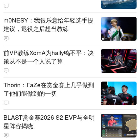
m0NESY：我很乐意给年轻选手提
建议，退役之后想当教练
前VP教练XomA为hally鸣不平：决
策从不是一个人说了算
Thorin：FaZe在赏金赛上几乎做到
了他们能做到的一切
BLAST赏金赛2026 S2 EVP与全明
星阵容揭晓