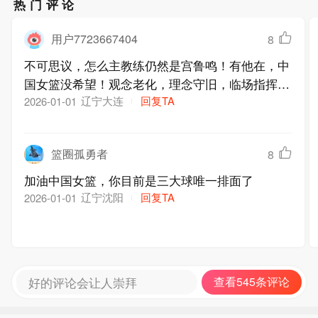
热门评论
用户7723667404
8
不可思议，怎么主教练仍然是宫鲁鸣！有他在，中
国女篮没希望！观念老化，理念守旧，临场指挥迟
钝。早该撤换
辽宁大连
回复TA
2026-01-01
篮圈孤勇者
8
加油中国女篮，你目前是三大球唯一排面了
辽宁沈阳
回复TA
2026-01-01
好的评论会让人崇拜
查看545条评论