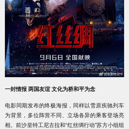
一封情报 两国友谊 文化为桥和平为念
电影同期发布的终极海报，同样以雪原疾驰列车
为背景，多位阵营不同、立场各异的乘客登场亮
相。前沙皇特工尼古拉和“红丝绸行动”苏方小组组