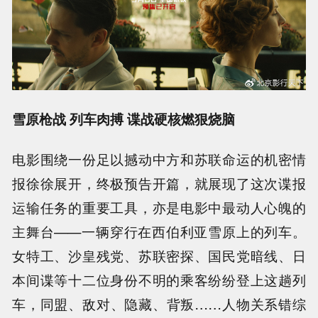
雪原枪战 列车肉搏 谍战硬核燃狠烧脑
电影围绕一份足以撼动中方和苏联命运的机密情
报徐徐展开，终极预告开篇，就展现了这次谍报
运输任务的重要工具，亦是电影中最动人心魄的
主舞台——一辆穿行在西伯利亚雪原上的列车。
女特工、沙皇残党、苏联密探、国民党暗线、日
本间谍等十二位身份不明的乘客纷纷登上这趟列
车，同盟、敌对、隐藏、背叛……人物关系错综