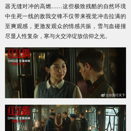
器无缝对冲的高燃……这些极致残酷的自然环境
中生死一线的敌我交锋不仅带来视觉冲击拉满的
至爽观感，更激发观众的情感共振，雪与血碰撞
尽显人性复杂，寒与火交淬绽放信仰之光。