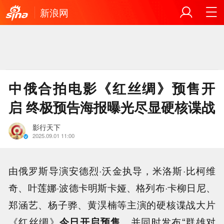
新浪网
中俄合拍电影《红丝绸》预售开
启 终极预告海报曝光尽显硬核谍战
影行天下
2025.09.01 11:00
由俄罗斯导演安德烈·沃金执导，米洛斯·比柯维
奇、叶莲娜·波德卡明斯卡娅、格列布·卡柳日尼、
郑涵艺、杨子骅、黄淏楠等主演的硬核谍战大片
《红丝绸》
今日开启预售
，并同时发布“群雄对