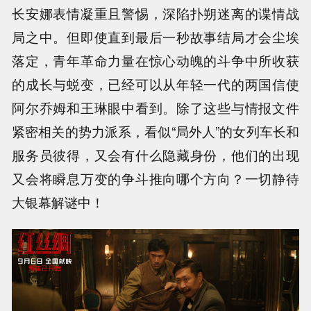
长安娜表情凝重且警惕，深陷扑朔迷离的谍情战
局之中。但即使直到最后一秒故事结局才会尘埃
落定，青年革命力量在惊心动魄的斗争中所收获
的成长与蜕变，已经可以从年轻一代的两国信使
阿尔乔姆和王琳眼中看到。除了这些与情报文件
紧密相关的势力派系，看似“局外人”的女列车长和
服务员彼得，又会有什么隐藏身份，他们的出现
又会将瞬息万变的争斗推向哪个方向？一切静待
大银幕解谜中！