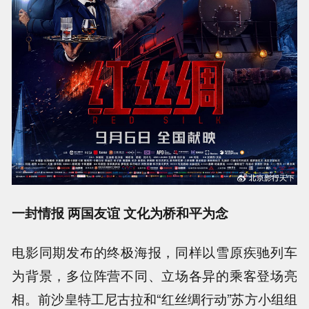
一封情报 两国友谊 文化为桥和平为念
电影同期发布的终极海报，同样以雪原疾驰列车
为背景，多位阵营不同、立场各异的乘客登场亮
相。前沙皇特工尼古拉和“红丝绸行动”苏方小组组