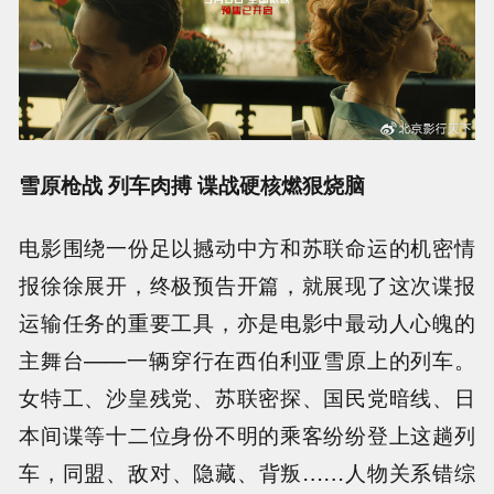
雪原枪战 列车肉搏 谍战硬核燃狠烧脑
电影围绕一份足以撼动中方和苏联命运的机密情
报徐徐展开，终极预告开篇，就展现了这次谍报
运输任务的重要工具，亦是电影中最动人心魄的
主舞台——一辆穿行在西伯利亚雪原上的列车。
女特工、沙皇残党、苏联密探、国民党暗线、日
本间谍等十二位身份不明的乘客纷纷登上这趟列
车，同盟、敌对、隐藏、背叛……人物关系错综