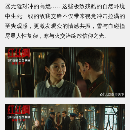
器无缝对冲的高燃……这些极致残酷的自然环境
中生死一线的敌我交锋不仅带来视觉冲击拉满的
至爽观感，更激发观众的情感共振，雪与血碰撞
尽显人性复杂，寒与火交淬绽放信仰之光。