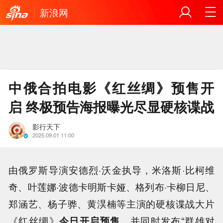
新浪网
中俄合拍电影《红丝绸》预售开
启 终极预告海报曝光尽显硬核谍战
影行天下
2025.09.01 11:00
由俄罗斯导演安德烈·沃金执导，米洛斯·比柯维
奇、叶莲娜·波德卡明斯卡娅、格列布·卡柳日尼、
郑涵艺、杨子骅、黄淏楠等主演的硬核谍战大片
《红丝绸》
今日开启预售
，并同时发布“群雄对