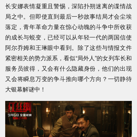
长安娜表情凝重且警惕，深陷扑朔迷离的谍情战
局之中。但即使直到最后一秒故事结局才会尘埃
落定，青年革命力量在惊心动魄的斗争中所收获
的成长与蜕变，已经可以从年轻一代的两国信使
阿尔乔姆和王琳眼中看到。除了这些与情报文件
紧密相关的势力派系，看似“局外人”的女列车长和
服务员彼得，又会有什么隐藏身份，他们的出现
又会将瞬息万变的争斗推向哪个方向？一切静待
大银幕解谜中！