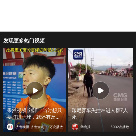
发现更多热门视频
果然视频|刘洋：当时想只
印尼赛车失控冲进人群7人
要打进一球，就还有反超
死
的机会
齐鲁晚报-齐鲁壹点
1.1万次播放
华商报
5032次播放