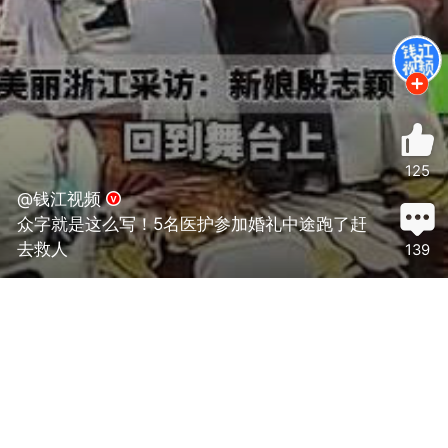
125
@钱江视频
众字就是这么写！5名医护参加婚礼中途跑了赶
去救人
139