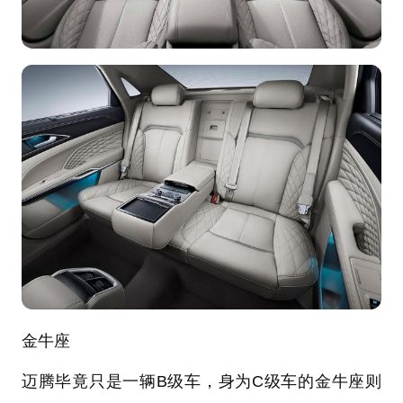
金牛座
迈腾毕竟只是一辆B级车，身为C级车的金牛座则