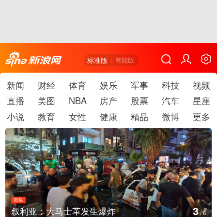
标准版
智能版
新闻
财经
体育
娱乐
军事
科技
视频
直播
美图
NBA
房产
股票
汽车
星座
小说
教育
女性
健康
精品
微博
更多
图集
4
生爆炸
云南弥勒：欢庆火把节
/
6