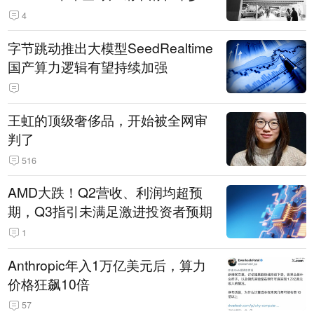
14.3万辆
4
字节跳动推出大模型SeedRealtime
国产算力逻辑有望持续加强
王虹的顶级奢侈品，开始被全网审
判了
516
AMD大跌！Q2营收、利润均超预
期，Q3指引未满足激进投资者预期
1
Anthropic年入1万亿美元后，算力
价格狂飙10倍
57