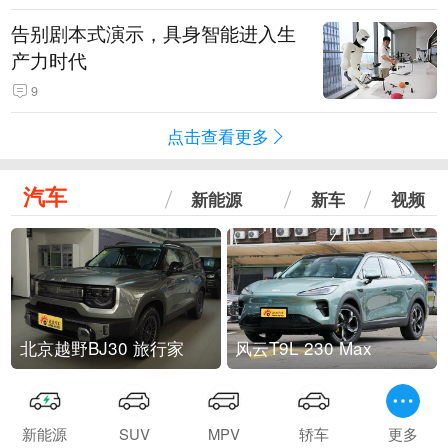
告别剧本式演示，具身智能进入生
产力时代
9
点击查看更多
汽车
新能源
新车
视频
北京越野BJ30 旅行家
风云T9L 230 Max
新能源
SUV
MPV
轿车
更多