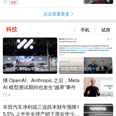
人，把这当成一场阴谋”，全场哄笑
视频
点击查看更多
科技
手机
试用
智己汽车App苹果端突然“下架”
谷歌AI权力格局一夜大洗牌
继 OpenAI、Anthropic 之后，Meta
AI 模型测试期间也发生“越界”事件
9
丰田汽车净利或三连跌本财年预降1
5.5% 上半年全球产销下滑在华少卖