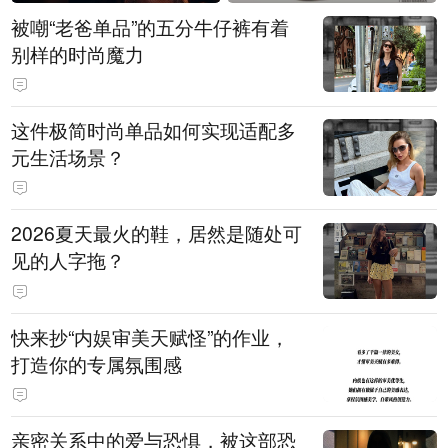
被嘲“老爸单品”的五分牛仔裤有着
别样的时尚魔力
这件极简时尚单品如何实现适配多
元生活场景？
2026夏天最火的鞋，居然是随处可
见的人字拖？
快来抄“内娱审美天赋怪”的作业，
打造你的专属氛围感
亲密关系中的爱与恐惧，被这部恐