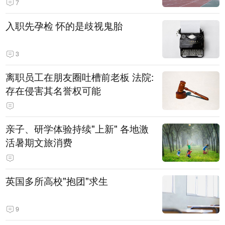
7
入职先孕检 怀的是歧视鬼胎
3
离职员工在朋友圈吐槽前老板 法院:
存在侵害其名誉权可能
亲子、研学体验持续"上新" 各地激
活暑期文旅消费
英国多所高校"抱团"求生
9