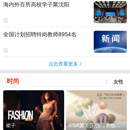
海内外百所高校学子聚沈阳
全国计划招聘特岗教师8954名
点击查看更多
时尚
女性
裙子
IPSA茵芙莎 悦己香氛凝露上市