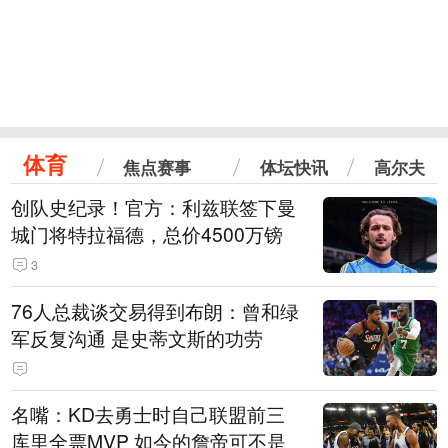
体育
焦点赛事
体坛快讯
高尔夫
创队史纪录！官方：利兹联签下曼
城门将特拉福德，总价4500万镑
3
76人总裁谈交易得到布朗：曾和绿
军反复沟通 是史蒂文斯的功劳
名嘴：KD去勇士时自己联盟前三
库里全票MVP 如今的詹帝可不是