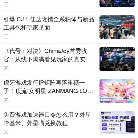
引爆 CJ！佳达隆携全系轴体与新品
工具包和玩家见面
《代号：对决》ChinaJoy首秀收
官：从线下爆满看见玩家的真实期
待
虎牙游戏发行IP矩阵再落重磅一
子！顶流“女明星”ZANMANG LOO
PY 正版3D消除手游《消消奇遇》
惊喜曝光
免费游戏加速器口令怎么用？外星
哈基米、外星喵兑换教程