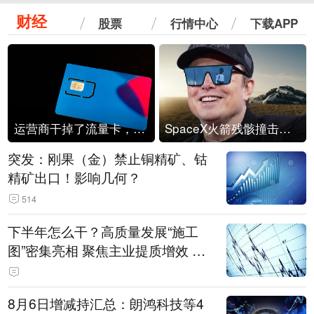
财经
股票
行情中心
下载APP
运营商干掉了流量卡，他们真的玩不起了
SpaceX火箭残骸撞击月球
突发：刚果（金）禁止铜精矿、钴
精矿出口！影响几何？
514
下半年怎么干？高质量发展“施工
图”密集亮相 聚焦主业提质增效 国
资央企向AI要动能
8月6日增减持汇总：朗鸿科技等4