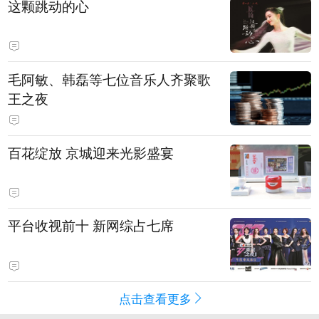
这颗跳动的心
毛阿敏、韩磊等七位音乐人齐聚歌
王之夜
百花绽放 京城迎来光影盛宴
平台收视前十 新网综占七席
点击查看更多