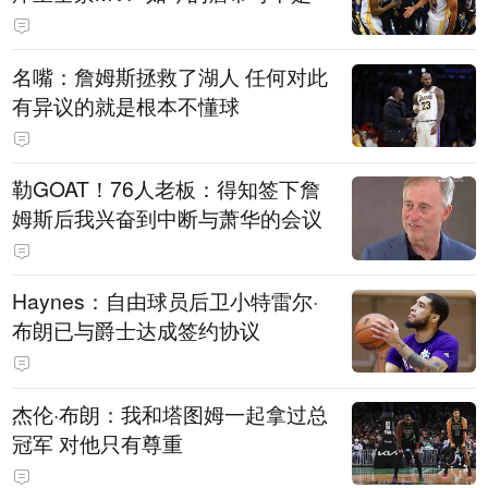
名嘴：詹姆斯拯救了湖人 任何对此
有异议的就是根本不懂球
勒GOAT！76人老板：得知签下詹
姆斯后我兴奋到中断与萧华的会议
Haynes：自由球员后卫小特雷尔·
布朗已与爵士达成签约协议
杰伦·布朗：我和塔图姆一起拿过总
冠军 对他只有尊重