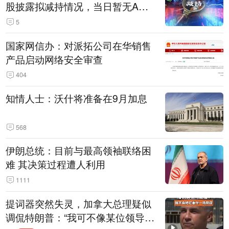
股披露拟减持情况，当日暂无A股
公司披露拟增持情况（表）
5
国家网信办：对派拓公司在华销售
产品启动网络安全审查
404
知情人士：沃什将准备在9月加息
568
伊朗总统：目前与最高领袖联络困
难 其决策过程遭人利用
1111
提词器突然失灵，加拿大总理疑似
调侃特朗普：“我可不像某位领导