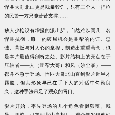
悍匪大哥北山更是残暴狡诈，只有三个人一把枪
的民警一方只能苦苦支撑……
缺人少枪没有增援的派出所，自然难以同几十名
悍匪抗衡，唯一的破局机会是匪帮的内讧。忠
诚、背叛与对人心的拿捏，制造出重重悬念，也
是本片最值得剖析之处。影片结构上的亮点在于
压轴者——人（匪帮大哥）和风（沙尘暴）——
都并不急于登场。悍匪大哥北山直到影片近半才
露脸，但其形象早已在手下人的对话中勾勒良
久，这种手法吊足了观众的胃口。
影片开始，率先登场的几个角色看似狠辣、残
暴、阴鸷，可等到北山亮相后，观众却发现他们