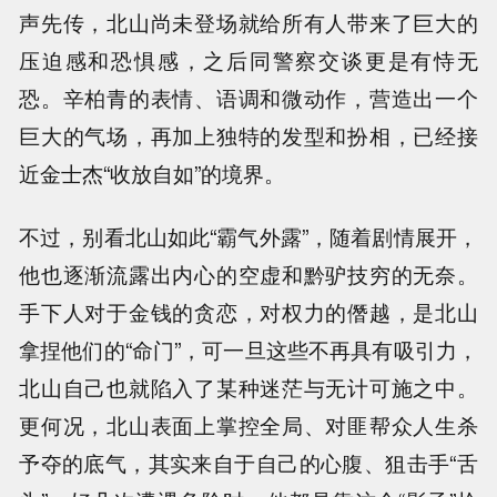
声先传，北山尚未登场就给所有人带来了巨大的
压迫感和恐惧感，之后同警察交谈更是有恃无
恐。辛柏青的表情、语调和微动作，营造出一个
巨大的气场，再加上独特的发型和扮相，已经接
近金士杰“收放自如”的境界。
不过，别看北山如此“霸气外露”，随着剧情展开，
他也逐渐流露出内心的空虚和黔驴技穷的无奈。
手下人对于金钱的贪恋，对权力的僭越，是北山
拿捏他们的“命门”，可一旦这些不再具有吸引力，
北山自己也就陷入了某种迷茫与无计可施之中。
更何况，北山表面上掌控全局、对匪帮众人生杀
予夺的底气，其实来自于自己的心腹、狙击手“舌