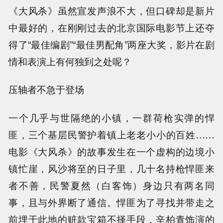
《大风杀》虽然宣发声浪不大，但口碑却是新片
中最好的，在刚刚过去的北京国际电影节上还夺
得了“最佳编剧”“最佳男配角”两座大奖，影片在剧
情和表演上有何独到之处呢？
压轴者不急于登场
一个几乎与世隔绝的小镇，一群荷枪实弹的悍
匪，三个基层民警护着镇上老老小小的百姓……
电影《大风杀》的故事发生在一个虚构的边境小
镇忙崖，风沙将至的日子里，几十名持枪悍匪来
者不善，民警夏然（白客饰）身边只有两名同
事，且与外界断了通信。悍匪为了寻找并带走之
前埋于此地的赃款宝箱不择手段，辛柏青饰演的