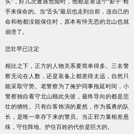
头”，好几次遭遇危险时，他都是靠这个“影子”枪
手来保命的。当“舌头”最后也走到台前，连自己的
命和枪都没能保住时，原本有恃无恐的北山也就
崩溃了。
悲壮早已注定
相比之下，正方的人物关系要简单得多。三名警
察无论在人数，还是装备上都差得太远，自然只
能采取守势。老警察为了掩护同事拖延时间，小
警察独自看守北山顾此失彼，最终导向的都是悲
壮的牺牲。只有白客饰演的夏然，作为孤勇的队
长，是唯一幸存下来的警员。当正邪力量相差悬
殊，守住阵地、护住百姓的代价是巨大的。