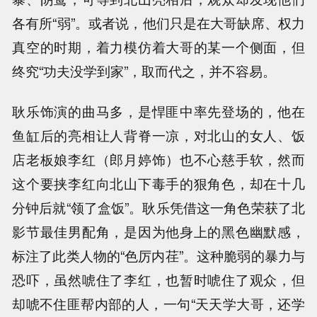
各有所“弱”。或者说，他们只是在大哥缺席、权力
真空的时期，着力模仿着大哥的某一个侧面，但
终究“功夫没学到家”，取而代之，并不容易。
耿乐饰演的曲马多，是悍匪中率先登场的，他在
鱼缸后的亮相让人背脊一凉，对北山的女人、饭
店老板娘李红（郎月婷饰）也不心慈手软，然而
这个要挟李红向北山下毒手的狠角色，却在十几
分钟后就“领了盒饭”。耿乐凭借这一角色荣获了北
影节最佳男配角，是因为他身上的黑色幽默感，
标注了此类人物的“色厉内荏”。这种脆弱的暴力与
恐吓，虽然唬住了李红，也暂时唬住了观众，但
却唬不住匪帮内部的人，一句“天天学大哥，还学