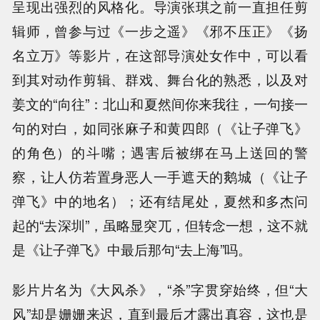
呈现出强烈的风格化。导演张琪之前一直担任剪
辑师，曾参与过《一步之遥》《邪不压正》《扬
名立万》等影片，在这部导演处女作中，可以看
到其对动作剪辑、群戏、舞台化的熟悉，以及对
姜文的“向往”：北山和夏然间你来我往，一句接一
句的对白，如同张麻子和黄四郎（《让子弹飞》
的角色）的斗嘴；遇害后被绑在马上送回的警
察，让人仿若置身恶人一手遮天的鹅城（《让子
弹飞》中的地名）；还有结尾处，夏然和多杰问
起的“去深圳”，虽略显突兀，但转念一想，这不就
是《让子弹飞》中最后那句“去上海”吗。
影片片名为《大风杀》，“杀”字贯穿始终，但“大
风”却是姗姗来迟，直到最后才露出真容，这也是