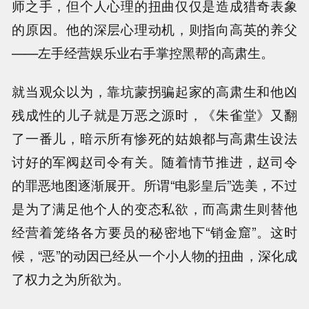
师之手，但个人心理的扭曲仅仅是造成猎奇表象
的原因。他的深层心理动机，则指向高英的养父
——左手经营娱乐业右手掌控黑帮的高肃生。
就当观众以为，靠坑蒙拐骗起家的高肃生和他凶
残成性的儿子就是万恶之源时，《朱雀堂》又翻
了一番儿，暗示所有惨死的姑娘都与高肃生设法
讨好的军阀赵司令有关。随着情节推进，赵司令
的罪恶地图逐渐展开。所谓“电影皇后”选美，不过
是为了满足他个人的变态私欲，而高肃生则替他
经营着笼络各方要员的秘密地下“销金窟”。这时
候，“恶”的动因已经从一个小人物的扭曲，深化成
了权力之为所欲为。