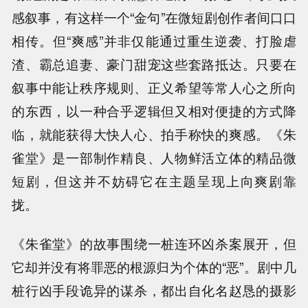
感叙事，有这样一个“金句”在微短剧创作者间口口
相传。但“爽感”并非仅能通过重生逆袭、打脸虐
渣、霸总追妻、豪门甜宠这些套路抵达。只要在
叙事中能让秩序规则、正义希望等常人心之所向
的东西，以一种合乎逻辑但又相对便捷的方式降
临，就能获得大快人心、拍手称快的爽感。《朱
雀堂》是一部制作精良、人物鲜活立体的精品微
短剧，但这并不妨碍它在主题呈现上向爽剧靠
拢。
《朱雀堂》的故事围绕一桩连环凶杀案展开，但
它却并没有将罪恶的根源归为个体的“恶”。剧中几
桩行凶手段诡异的谋杀，都出自化名赵恳的摄影