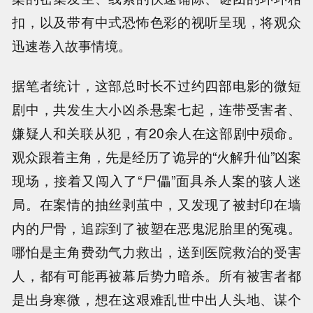
扣，以及带有中式恐怖色彩的视听呈现，将观众
迅速卷入故事情境。
据笔者统计，这部总时长不过约四部电影的微短
剧中，共发生大小凶杀悬案七起，连带受害者、
嫌疑人和关联从犯，有20余人在这部剧中殒命。
观众跟着主角，先是经历了诡异的“火解升仙”凶案
现场，接着又闯入了“尸儡”面具杀人案的骇人迷
局。在案情的抽丝剥茧中，又发现了被封印在墙
内的尸骨，追踪到了被塑在恶鬼泥胎里的冤魂。
哪怕是主角费劲气力救出，送到医院救治的受害
人，都有可能再被幕后势力暗杀。所有被害者都
是出身寒微，想在这艰难乱世中出人头地、谋个