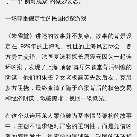
了一个“侧对观众”的微妙姿态。
一场尊重假定性的民国侦探游戏
《朱雀堂》讲述的故事并不复杂。故事的背景设
定在1929年的上海滩。乱世的上海风云际会，各
方势力交错。法医夏沫和探长唐震云因为一起连
环凶案，发现了上海“顶奢”舞厅朱雀堂背后纠缠的
阴谋。他们和朱雀堂女老板高英先敌后友，克服
多方阻挠，最终查清了隐于命案背后的权色交易
和经济阴谋，戳破黑暗，换回一缕微光。
在这个以连环杀人案侦破为基本情节架构的故事
中，主创不追求绝对严密的逻辑性，而是凭借凶
案的密集发生、线索的快速铺陈、谜团的环环相