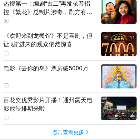
热搜第一！编剧“古二”再发录音指
控《繁花》总制片涉毒，剧方有税
务问题，录音中王家卫称“一点够
了，要不然又要出事”
《欢迎来到龙餐馆》不是喜剧，但
让“骗”进来的观众依然惊喜
电影《去你的岛》票房破5000万
百花奖优秀影片开播！通州露天电
影放映排期来啦
点击查看更多