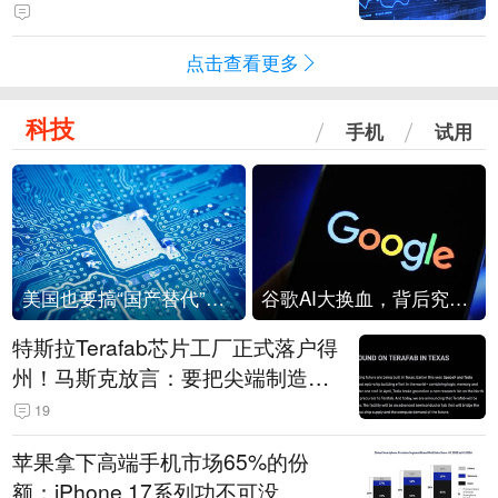
点击查看更多
科技
手机
试用
美国也要搞“国产替代”？先算清三笔账
谷歌AI大换血，背后究竟发生了什么？
特斯拉Terafab芯片工厂正式落户得
州！马斯克放言：要把尖端制造带
回美国
19
苹果拿下高端手机市场65%的份
额：iPhone 17系列功不可没