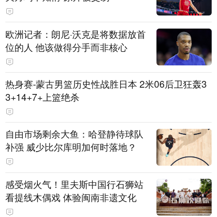
欧洲记者：朗尼·沃克是将数据放首
位的人 他该做得分手而非核心
热身赛-蒙古男篮历史性战胜日本 2米06后卫狂轰3
3+14+7+上篮绝杀
自由市场剩余大鱼：哈登静待球队
补强 威少比尔库明加何时落地？
感受烟火气！里夫斯中国行石狮站
看提线木偶戏 体验闽南非遗文化