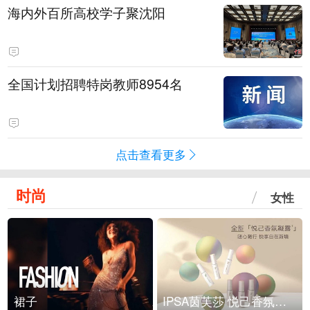
海内外百所高校学子聚沈阳
全国计划招聘特岗教师8954名
点击查看更多
时尚
女性
裙子
IPSA茵芙莎 悦己香氛凝露上市