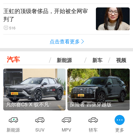
王虹的顶级奢侈品，开始被全网审
判了
516
点击查看更多
汽车
新能源
新车
视频
凡尔赛C5 X 驭不凡
探险者 四驱穿越版
新能源
SUV
MPV
轿车
更多