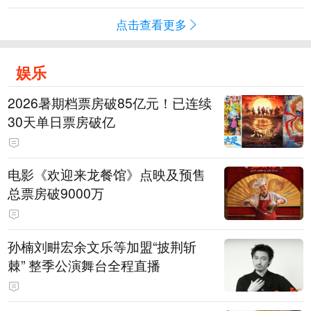
点击查看更多
娱乐
2026暑期档票房破85亿元！已连续
30天单日票房破亿
电影《欢迎来龙餐馆》点映及预售
总票房破9000万
孙楠刘畊宏余文乐等加盟“披荆斩
棘” 整季公演舞台全程直播