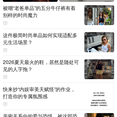
被嘲“老爸单品”的五分牛仔裤有着
别样的时尚魔力
这件极简时尚单品如何实现适配多
元生活场景？
2026夏天最火的鞋，居然是随处可
见的人字拖？
快来抄“内娱审美天赋怪”的作业，
打造你的专属氛围感
亲密关系中的爱与恐惧，被这部恐