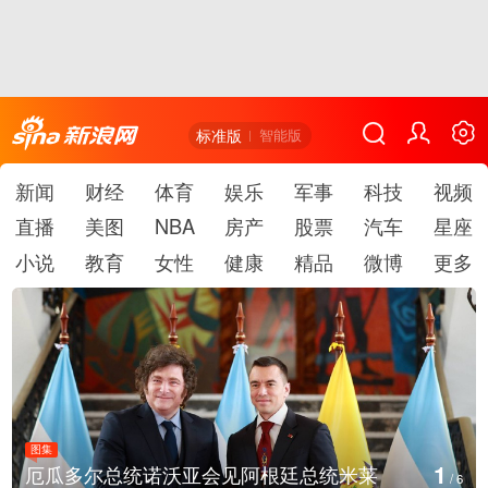
标准版
智能版
新闻
财经
体育
娱乐
军事
科技
视频
直播
美图
NBA
房产
股票
汽车
星座
小说
教育
女性
健康
精品
微博
更多
图集
2
美国斯波坎：野火烧毁700多所房屋
/
6