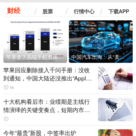
财经
股票
行情中心
下载APP
苹果拿下高端手机市场65%的份额：iPhone 17系列功不可没
中国汽车出海：从“卖出去”到“走进去”
苹果回应删除接入千问手册：没收
到通知，中国大陆还没推出“Apple
智能使用千问”功能
14
十大机构看后市：业绩期是主线行
情演绎的关键变奏点，短期内市场
或继续反弹，关注三条业绩主线
今年“最贵”新股，中签率出炉