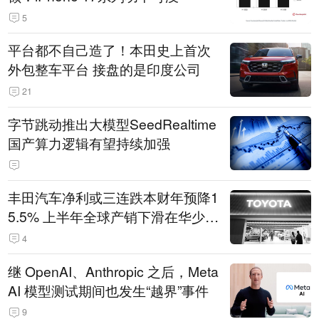
5
平台都不自己造了！本田史上首次
外包整车平台 接盘的是印度公司
21
字节跳动推出大模型SeedRealtime
国产算力逻辑有望持续加强
丰田汽车净利或三连跌本财年预降1
5.5% 上半年全球产销下滑在华少卖
14.3万辆
4
继 OpenAI、Anthropic 之后，Meta
AI 模型测试期间也发生“越界”事件
9