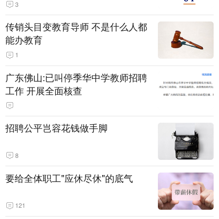
3
传销头目变教育导师 不是什么人都
能办教育
1
广东佛山:已叫停季华中学教师招聘
工作 开展全面核查
招聘公平岂容花钱做手脚
8
要给全体职工"应休尽休"的底气
121