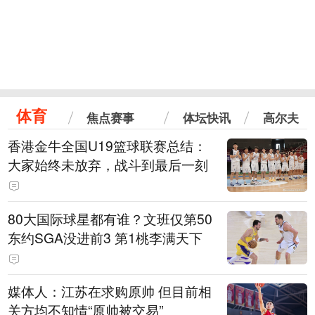
体育
焦点赛事
体坛快讯
高尔夫
香港金牛全国U19篮球联赛总结：
大家始终未放弃，战斗到最后一刻
80大国际球星都有谁？文班仅第50
东约SGA没进前3 第1桃李满天下
媒体人：江苏在求购原帅 但目前相
关方均不知情“原帅被交易”