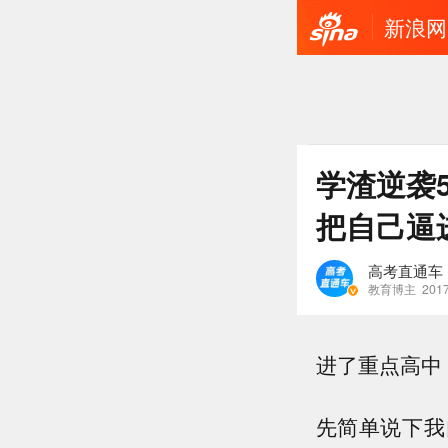
新浪网
学渣逆袭
把自己逼
高考直通车
教育博主
2017
进了重点高中
先简单说下我