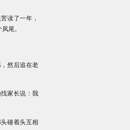
以苦读了一年，
个凤尾。
书，然后追在老
动找家长说：我
都头碰着头互相