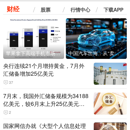
财经
股票
行情中心
下载APP
苹果拿下高端手机市场65%的份额：iPhone 17系列功不可没
中国汽车出海：从“卖出去”到“走进去”
央行连续21个月增持黄金，7月外
汇储备增加25亿美元
37
7月末，我国外汇储备规模为34188
亿美元，较6月末上升25亿美元，
升幅为0.07%
2
国家网信办就《大型个人信息处理