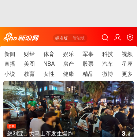
标准版
智能版
新闻
财经
体育
娱乐
军事
科技
视频
直播
美图
NBA
房产
股票
汽车
星座
小说
教育
女性
健康
精品
微博
更多
图集
3
叙利亚：大马士革发生爆炸
/
6