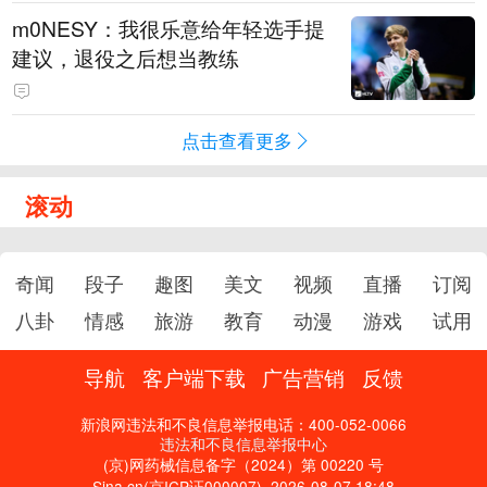
m0NESY：我很乐意给年轻选手提
建议，退役之后想当教练
点击查看更多
滚动
奇闻
段子
趣图
美文
视频
直播
订阅
八卦
情感
旅游
教育
动漫
游戏
试用
导航
客户端下载
广告营销
反馈
新浪网违法和不良信息举报电话：400-052-0066
违法和不良信息举报中心
(京)网药械信息备字（2024）第 00220 号
Sina.cn(京ICP证000007)
2026-08-07 18:48