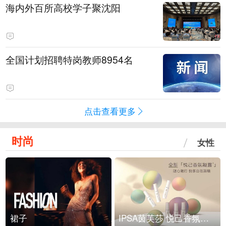
海内外百所高校学子聚沈阳
全国计划招聘特岗教师8954名
点击查看更多
时尚
女性
裙子
IPSA茵芙莎 悦己香氛凝露上市