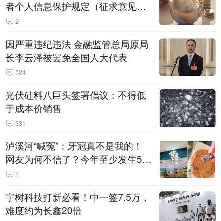
者个人信息保护规定（征求意见
稿）》公开征求意见
2
因严重违纪违法 金融监管总局原局
长李云泽被罢免全国人大代表
524
光伏硅料八巨头签署倡议：不得低
于成本价销售
331
泸溪河“喊冤”：牙冠真不是我的！
网友为何不信了？今年至少发生5
起“食品冤案”
1
宇树科技打新必看！中一签7.5万，
难度约为长鑫20倍