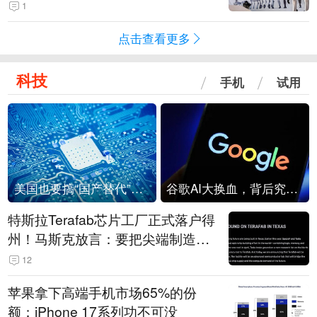
1
点击查看更多
科技
手机
试用
美国也要搞“国产替代”？先算清三笔账
谷歌AI大换血，背后究竟发生了什么？
特斯拉Terafab芯片工厂正式落户得
州！马斯克放言：要把尖端制造带
回美国
12
苹果拿下高端手机市场65%的份
额：iPhone 17系列功不可没