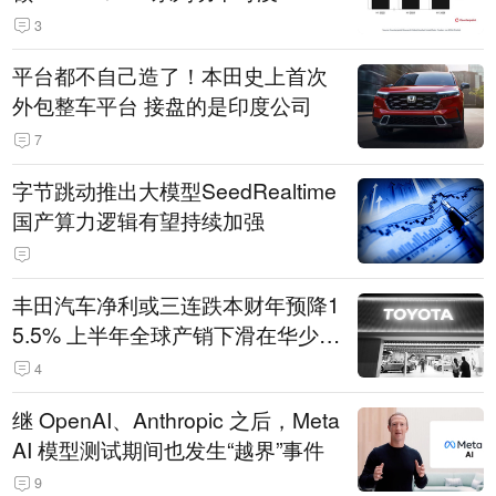
3
平台都不自己造了！本田史上首次
外包整车平台 接盘的是印度公司
7
字节跳动推出大模型SeedRealtime
国产算力逻辑有望持续加强
丰田汽车净利或三连跌本财年预降1
5.5% 上半年全球产销下滑在华少卖
14.3万辆
4
继 OpenAI、Anthropic 之后，Meta
AI 模型测试期间也发生“越界”事件
9