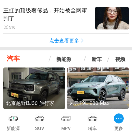
王虹的顶级奢侈品，开始被全网审
判了
516
点击查看更多
汽车
新能源
新车
视频
北京越野BJ30 旅行家
风云T9L 230 Max
新能源
SUV
MPV
轿车
更多