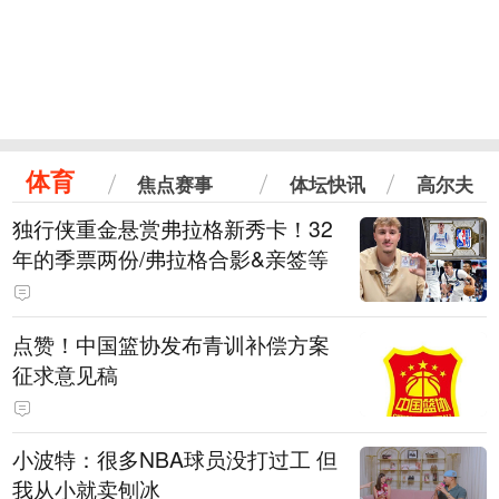
体育
焦点赛事
体坛快讯
高尔夫
独行侠重金悬赏弗拉格新秀卡！32
年的季票两份/弗拉格合影&亲签等
点赞！中国篮协发布青训补偿方案
征求意见稿
小波特：很多NBA球员没打过工 但
我从小就卖刨冰