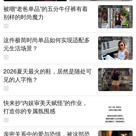
被嘲“老爸单品”的五分牛仔裤有着
别样的时尚魔力
这件极简时尚单品如何实现适配多
元生活场景？
2026夏天最火的鞋，居然是随处可
见的人字拖？
快来抄“内娱审美天赋怪”的作业，
打造你的专属氛围感
亲密关系中的爱与恐惧，被这部恐