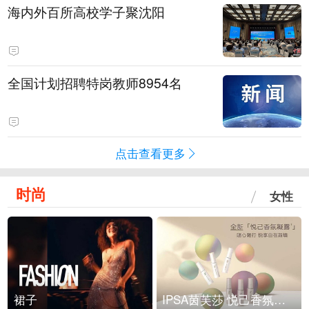
海内外百所高校学子聚沈阳
全国计划招聘特岗教师8954名
点击查看更多
时尚
女性
裙子
IPSA茵芙莎 悦己香氛凝露上市