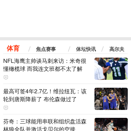
体育
焦点赛事
体坛快讯
高尔夫
NFL海鹰主帅谈马刺来访：米奇很
懂橄榄球 而我连文班都不太了解
最高可签4年2.7亿！维拉纽瓦：该
轮到唐斯降薪了 布伦森做过了
芬奇：三球能用串联和组织盘活森
林狼全队并激活戈贝尔的空接