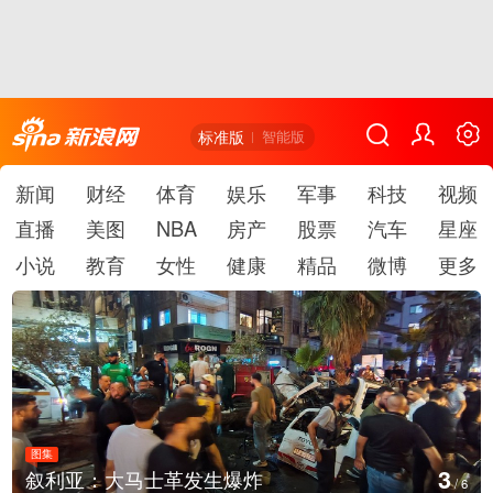
标准版
智能版
新闻
财经
体育
娱乐
军事
科技
视频
直播
美图
NBA
房产
股票
汽车
星座
小说
教育
女性
健康
精品
微博
更多
图集
3
叙利亚：大马士革发生爆炸
/
6