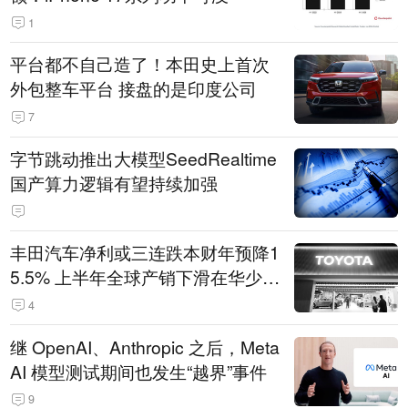
1
平台都不自己造了！本田史上首次
外包整车平台 接盘的是印度公司
7
字节跳动推出大模型SeedRealtime
国产算力逻辑有望持续加强
丰田汽车净利或三连跌本财年预降1
5.5% 上半年全球产销下滑在华少卖
14.3万辆
4
继 OpenAI、Anthropic 之后，Meta
AI 模型测试期间也发生“越界”事件
9