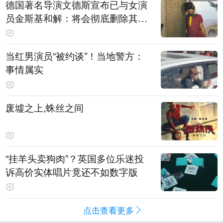
德国著名导演文德斯宣布已与女演
员金斯基和解：将会彻底删除其上
身裸露的画面
当红男演员“被约谈”！当地警方：
事情属实
废墟之上,蛛丝之间
“挂羊头卖狗肉”？英国多位乐迷投
诉高价实体唱片竟还不如数字版
点击查看更多