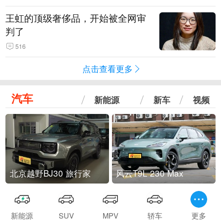
王虹的顶级奢侈品，开始被全网审
判了
516
点击查看更多
汽车
新能源
新车
视频
北京越野BJ30 旅行家
风云T9L 230 Max
新能源
SUV
MPV
轿车
更多