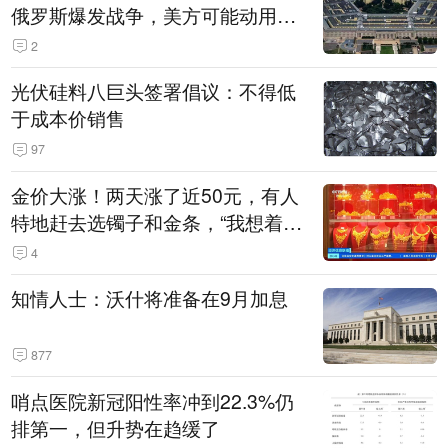
俄罗斯爆发战争，美方可能动用战
术核武器
2
光伏硅料八巨头签署倡议：不得低
于成本价销售
97
金价大涨！两天涨了近50元，有人
特地赶去选镯子和金条，“我想着买
起来可以保值，小批量进一些货”
4
知情人士：沃什将准备在9月加息
877
哨点医院新冠阳性率冲到22.3%仍
排第一，但升势在趋缓了