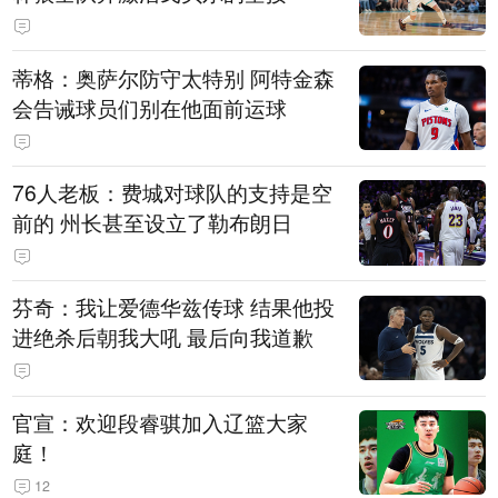
蒂格：奥萨尔防守太特别 阿特金森
会告诫球员们别在他面前运球
76人老板：费城对球队的支持是空
前的 州长甚至设立了勒布朗日
芬奇：我让爱德华兹传球 结果他投
进绝杀后朝我大吼 最后向我道歉
官宣：欢迎段睿骐加入辽篮大家
庭！
12