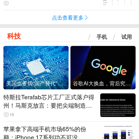
点击查看更多
科技
手机
试用
美国也要搞“国产替代”？先算清三笔账
谷歌AI大换血，背后究竟发生了什么？
特斯拉Terafab芯片工厂正式落户得
州！马斯克放言：要把尖端制造带
回美国
10
苹果拿下高端手机市场65%的份
额：iPhone 17系列功不可没