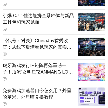
引爆 CJ！佳达隆携全系轴体与新品
工具包和玩家见面
《代号：对决》ChinaJoy首秀收
官：从线下爆满看见玩家的真实期
待
虎牙游戏发行IP矩阵再落重磅一
子！顶流“女明星”ZANMANG LOO
PY 正版3D消除手游《消消奇遇》
惊喜曝光
免费游戏加速器口令怎么用？外星
哈基米、外星喵兑换教程