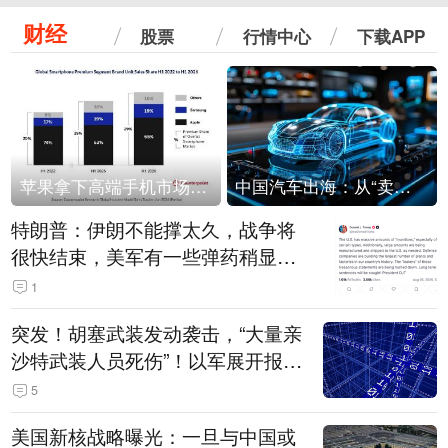
财经
股票
行情中心
下载APP
苹果拿下高端手机市场65%的份额：iPhone 17系列功不可没
中国汽车出海：从“卖出去”到“走进去”
特朗普：伊朗不能撑太久，战争将
很快结束，美军有一些弹药稍显紧
张！伊朗公布拟议的海峡管理文本
1
突发！胡塞武装发动袭击，“大量亲
沙特武装人员死伤”！以军展开报复
性空袭
5
美国新核战略曝光：一旦与中国或