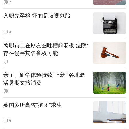
7
入职先孕检 怀的是歧视鬼胎
3
离职员工在朋友圈吐槽前老板 法院:
存在侵害其名誉权可能
亲子、研学体验持续"上新" 各地激
活暑期文旅消费
英国多所高校"抱团"求生
9