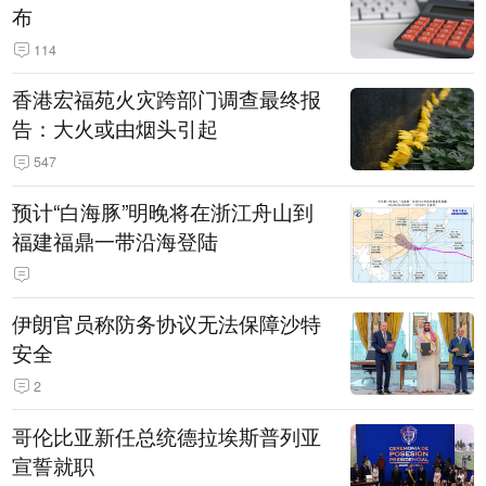
布
114
香港宏福苑火灾跨部门调查最终报
告：大火或由烟头引起
547
预计“白海豚”明晚将在浙江舟山到
福建福鼎一带沿海登陆
伊朗官员称防务协议无法保障沙特
安全
2
哥伦比亚新任总统德拉埃斯普列亚
宣誓就职