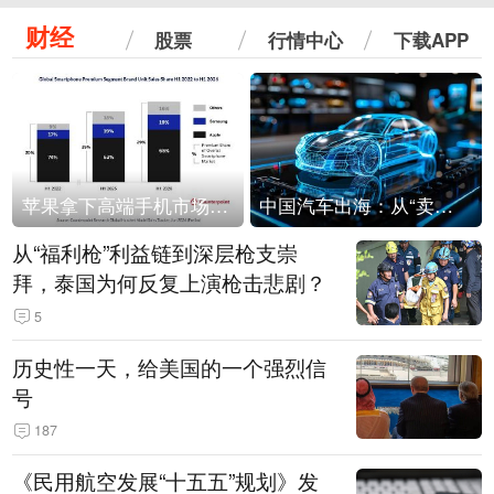
财经
股票
行情中心
下载APP
苹果拿下高端手机市场65%的份额：iPhone 17系列功不可没
中国汽车出海：从“卖出去”到“走进去”
从“福利枪”利益链到深层枪支崇
拜，泰国为何反复上演枪击悲剧？
5
历史性一天，给美国的一个强烈信
号
187
《民用航空发展“十五五”规划》发