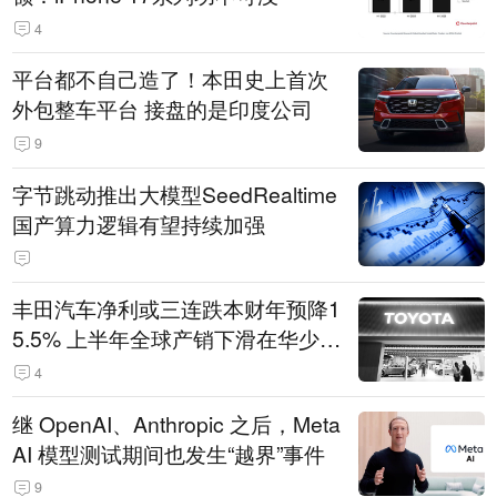
4
平台都不自己造了！本田史上首次
外包整车平台 接盘的是印度公司
9
字节跳动推出大模型SeedRealtime
国产算力逻辑有望持续加强
丰田汽车净利或三连跌本财年预降1
5.5% 上半年全球产销下滑在华少卖
14.3万辆
4
继 OpenAI、Anthropic 之后，Meta
AI 模型测试期间也发生“越界”事件
9