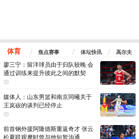
体育
焦点赛事
体坛快讯
高尔夫
廖三宁：留洋球员由于归队较晚 会
通过训练来提升彼此之间的默契
媒体人：山东男篮和南京同曦关于
王岚嵚的谈判已经停止
前首钢外援阿隆德斯重返奇才 张云
松夏联观摩时曾与他短暂沟通