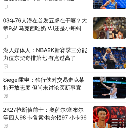
03年76人潜在首发五虎在干嘛？大
帝9岁 马克西吃奶 VJ还是小蝌蚪
湖人媒体人：NBA2K新赛季三分能
力值东契奇排第七 有点过高了
Siegel重申：独行侠对交易走克莱
持开放态度 但尚未讨论买断事宜
2K27抢断值前十：奥萨尔/塞布尔
等四人98 卡鲁索/梅尔顿97 小卡96