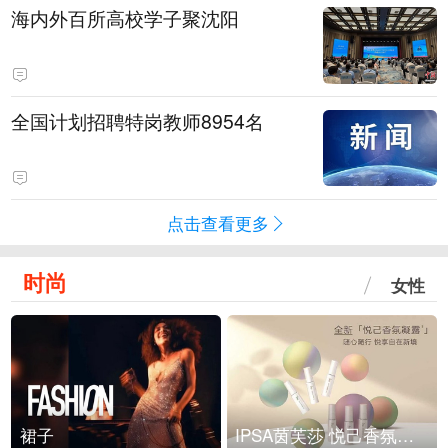
海内外百所高校学子聚沈阳
全国计划招聘特岗教师8954名
点击查看更多
时尚
女性
裙子
IPSA茵芙莎 悦己香氛凝露上市