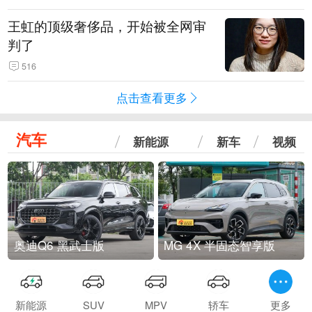
王虹的顶级奢侈品，开始被全网审
判了
516
点击查看更多
汽车
新能源
新车
视频
奥迪Q6 黑武士版
MG 4X 半固态智享版
新能源
SUV
MPV
轿车
更多