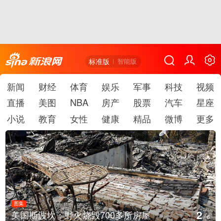
标准版
智能版
新闻
财经
体育
娱乐
军事
科技
视频
直播
美图
NBA
房产
股票
汽车
星座
小说
教育
女性
健康
精品
微博
更多
图集
2
美国斯波坎：野火烧毁700多所房屋
/
6