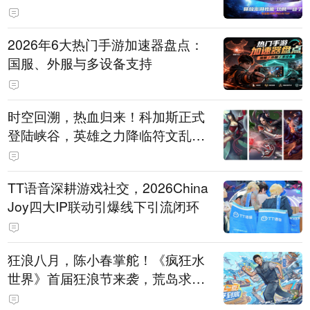
打造旗舰供电方案
2026年6大热门手游加速器盘点：
国服、外服与多设备支持
时空回溯，热血归来！科加斯正式
登陆峡谷，英雄之力降临符文乱
斗！
TT语音深耕游戏社交，2026China
Joy四大IP联动引爆线下引流闭环
狂浪八月，陈小春掌舵！《疯狂水
世界》首届狂浪节来袭，荒岛求生
直播即将开启