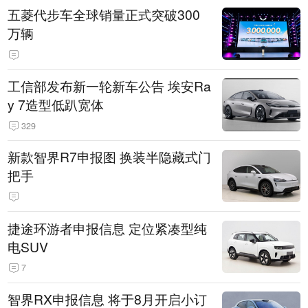
五菱代步车全球销量正式突破300
万辆
工信部发布新一轮新车公告 埃安Ra
y 7造型低趴宽体
329
新款智界R7申报图 换装半隐藏式门
把手
捷途环游者申报信息 定位紧凑型纯
电SUV
7
智界RX申报信息 将于8月开启小订