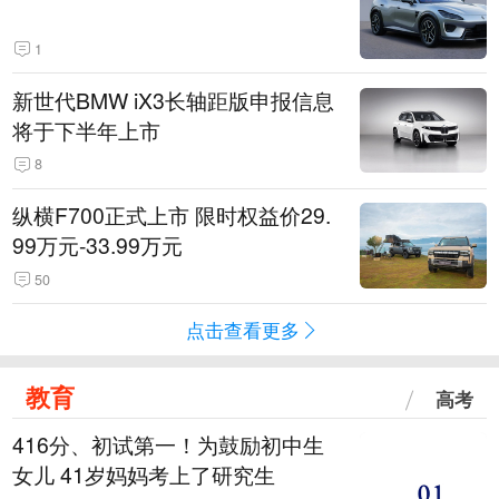
1
新世代BMW iX3长轴距版申报信息
将于下半年上市
8
纵横F700正式上市 限时权益价29.
99万元-33.99万元
50
点击查看更多
教育
高考
416分、初试第一！为鼓励初中生
女儿 41岁妈妈考上了研究生