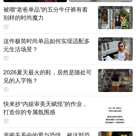
被嘲“老爸单品”的五分牛仔裤有着
别样的时尚魔力
这件极简时尚单品如何实现适配多
元生活场景？
2026夏天最火的鞋，居然是随处可
见的人字拖？
快来抄“内娱审美天赋怪”的作业，
打造你的专属氛围感
亲密关系中的爱与恐惧，被这部恐