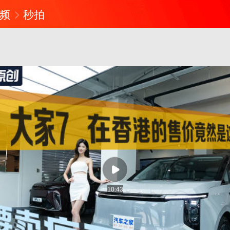
频
秒拍
10:43