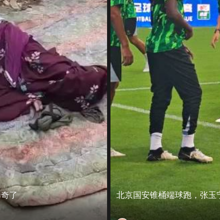
稀奇了
北京国安锥桶端球跑，张玉