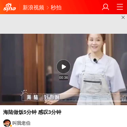
新浪视频
秒拍
00:36
叫我老伯