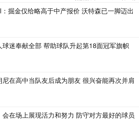
gel：掘金仅给略高于中产报价 沃特森已一脚迈出
人球迷奉献全部 帮助球队升起第18面冠军旗帜
朗尼在高中当队友后成为朋友 很兴奋能再次并肩
：会在场上展现活力和努力 防守对方最好的球员