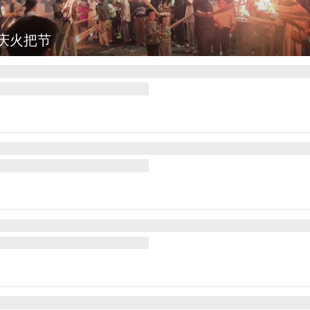
灯点亮葛仙村