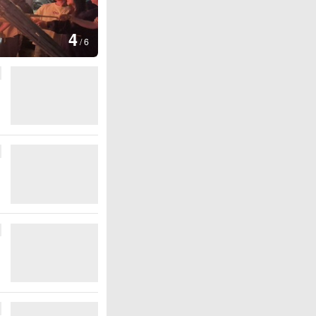
图集
5
上海：七彩稻田画迎最佳观赏期
/
6