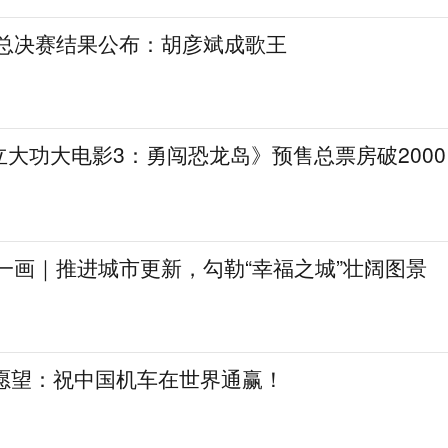
》总决赛结果公布：胡彦斌成歌王
大功大电影3：勇闯恐龙岛》预售总票房破2000
一画｜推进城市更新，勾勒“幸福之城”壮阔图景
日愿望：祝中国机车在世界通赢！