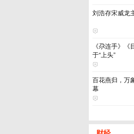
刘浩存宋威龙
《尕连手》《
于“上头”
百花燕归，万
幕
财经