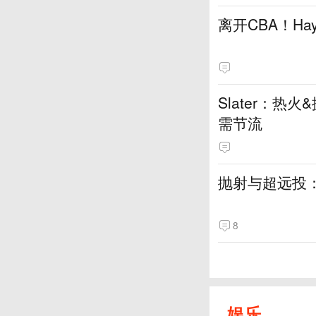
离开CBA！H
Slater：
需节流
抛射与超远投
8
娱乐