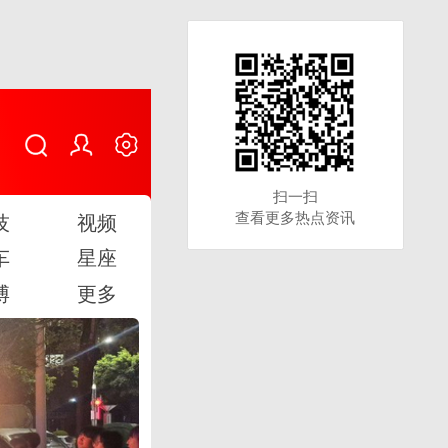
扫一扫
扫一扫
查看更多热点资讯
查看更多热点资讯
技
视频
车
星座
博
更多