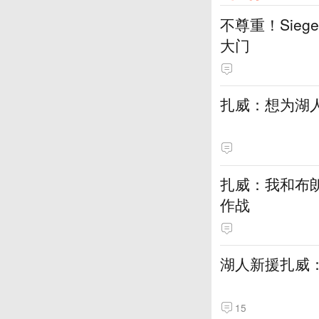
不尊重！Sie
大门
扎威：想为湖
扎威：我和布
作战
湖人新援扎威
15