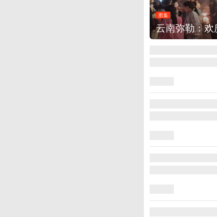
图集
江西铅山：千