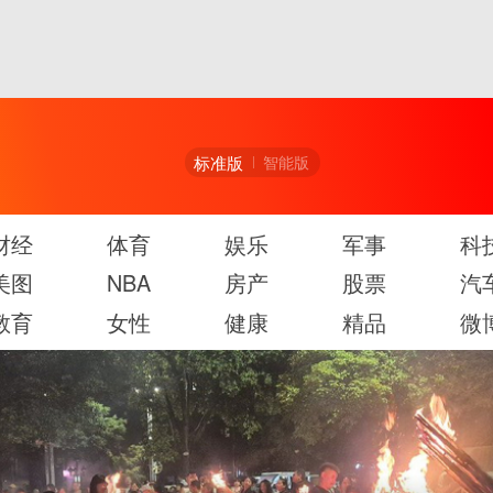
标准版
智能版
财经
体育
娱乐
军事
科
美图
NBA
房产
股票
汽
教育
女性
健康
精品
微