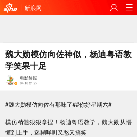
新浪网
魏大勋模仿向佐神似，杨迪粤语教
学笑果十足
电影鲜报
04.18 21:27
#魏大勋模仿向佐有那味了##你好星期六#
模仿精髓狠狠拿捏！杨迪粤语教学，魏大勋从懵
懂到上手，迷糊咩叫又憨又搞笑