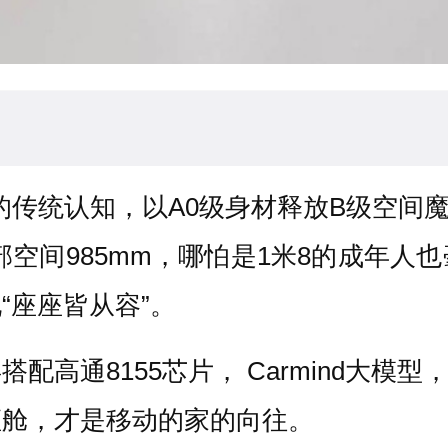
的传统认知，以A0级身材释放B级空间魔
部空间985mm，哪怕是1米8的成年
“座座皆从容”。
屏搭配高通8155芯片， Carmind大
座舱，才是移动的家的向往。