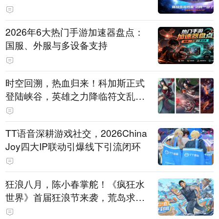
打造旗舰供电方案
2026年6大热门手游加速器盘点：
国服、外服与多设备支持
时空回溯，热血归来！科加斯正式
登陆峡谷，英雄之力降临符文乱
斗！
TT语音深耕游戏社交，2026China
Joy四大IP联动引爆线下引流闭环
狂浪八月，陈小春掌舵！《疯狂水
世界》首届狂浪节来袭，荒岛求生
直播即将开启