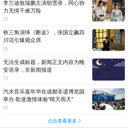
李兰迪敖瑞鹏主演朝雪录，同心协
力无惧千难万险
铁三角演绎《断金》，张国立飙四
川话引爆观众席
无法生成标题，新闻正文内容为晚
安语录，非新闻报道
汽水音乐嘉年华在成都非遗博览园
举办 歌迷激情体验“晴天雨天”
点击查看更多