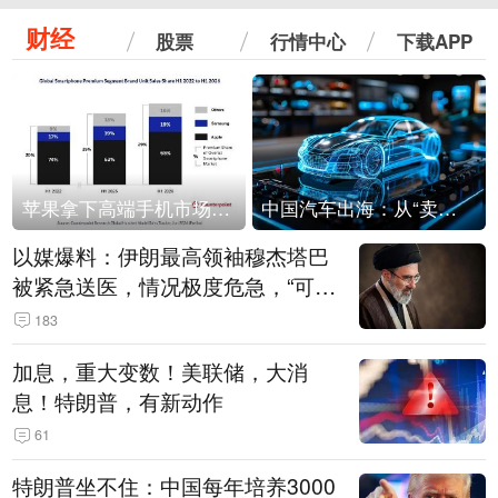
财经
股票
行情中心
下载APP
苹果拿下高端手机市场65%的份额：iPhone 17系列功不可没
中国汽车出海：从“卖出去”到“走进去”
以媒爆料：伊朗最高领袖穆杰塔巴
被紧急送医，情况极度危急，“可能
随时会死去”
183
加息，重大变数！美联储，大消
息！特朗普，有新动作
61
特朗普坐不住：中国每年培养3000