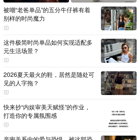
被嘲“老爸单品”的五分牛仔裤有着
别样的时尚魔力
这件极简时尚单品如何实现适配多
元生活场景？
2026夏天最火的鞋，居然是随处可
见的人字拖？
快来抄“内娱审美天赋怪”的作业，
打造你的专属氛围感
亲密关系中的爱与恐惧，被这部恐