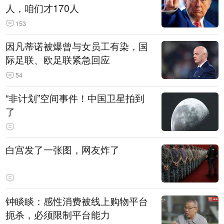
人，咱们才170人
153
因凡蒂诺被爆曾与女员工有染，国
际足联、欧足联紧急回应
54
“非计划”空间事件！中国卫星拍到
了
白宫发了一张图，网友炸了
钟睒睒：感性消费被线上购物平台
扼杀，必须限制平台能力