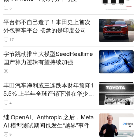
5
平台都不自己造了！本田史上首次
外包整车平台 接盘的是印度公司
17
字节跳动推出大模型SeedRealtime
国产算力逻辑有望持续加强
丰田汽车净利或三连跌本财年预降1
5.5% 上半年全球产销下滑在华少卖
14.3万辆
4
继 OpenAI、Anthropic 之后，Meta
AI 模型测试期间也发生“越界”事件
9