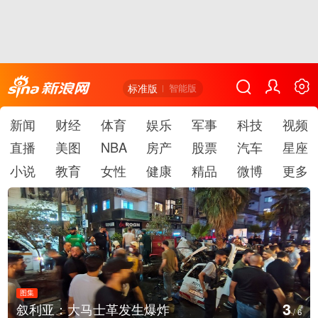
标准版
智能版
新闻
财经
体育
娱乐
军事
科技
视频
直播
美图
NBA
房产
股票
汽车
星座
小说
教育
女性
健康
精品
微博
更多
图集
图
4
叙利亚：大马士革发生爆炸
/
6