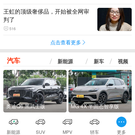
王虹的顶级奢侈品，开始被全网审
判了
516
点击查看更多
汽车
新能源
新车
视频
奥迪Q6 黑武士版
MG 4X 半固态智享版
新能源
SUV
MPV
轿车
更多