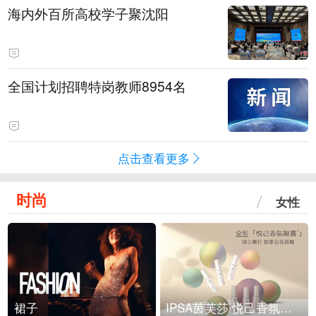
海内外百所高校学子聚沈阳
全国计划招聘特岗教师8954名
点击查看更多
时尚
女性
裙子
IPSA茵芙莎 悦己香氛凝露上市