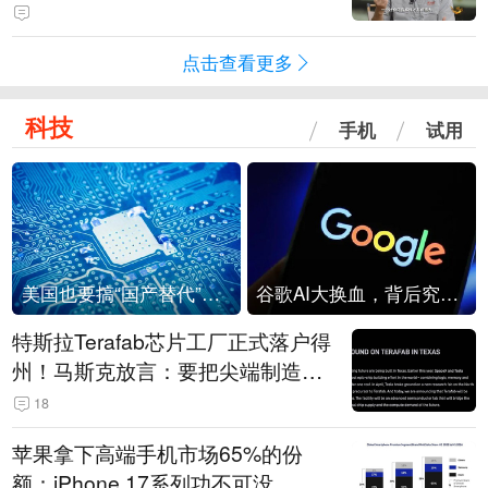
点击查看更多
科技
手机
试用
美国也要搞“国产替代”？先算清三笔账
谷歌AI大换血，背后究竟发生了什么？
特斯拉Terafab芯片工厂正式落户得
州！马斯克放言：要把尖端制造带
回美国
18
苹果拿下高端手机市场65%的份
额：iPhone 17系列功不可没