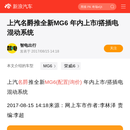
新浪汽车
黑猫 PK 奇瑞eQ1
上汽名爵推全新MG6 年内上市/搭插电
混动系统
智电出行
关注
发表于 2017/08/15 14:18
MG6
荣威i6
本文介绍的车型
上汽
名爵
推全新
MG6
(配置
|询价)
年内上市/搭插电
混动系统
2017-08-15 14:18来源：网上车市作者:李林泽 责
编:李超