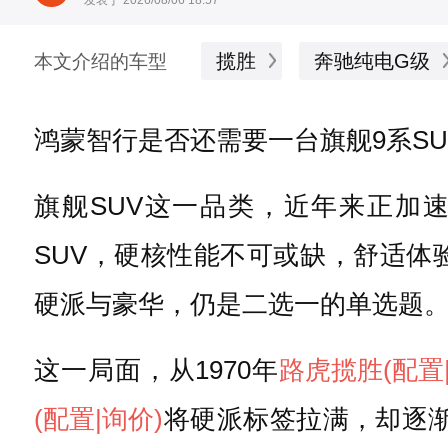
揽胜
奔驰纯电G级
本文介绍的车型
鸿蒙智行是否还需要一台旗舰9系S
旗舰SUV这一品类，近年来正加
SUV，硬核性能不可或缺，舒适体
硬派与豪华，仍是二选一的单选题
这一局面，从1970年
路虎
揽胜
(配置
(配置
|询价)
将硬派标签拉满，却逐