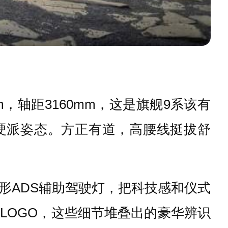
m，轴距3160mm，这是旗舰9系该有
硬派姿态。方正有道，高腰线挺拔舒
形ADS辅助驾驶灯，把科技感和仪式
LOGO，这些细节堆叠出的豪华辨识