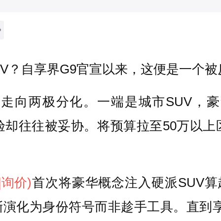
UV？自享界G9官宣以来，这便是一个
速走向两极分化。一端是城市SUV，
验却往往被妥协。将预算拉至50万以
。
|询价)
首次将豪华概念注入硬派SUV
渐演化为身份符号而非趁手工具。直到享