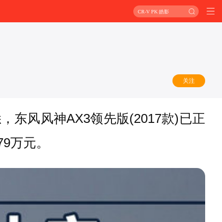
CR-V PK 皓影
关注
东风风神AX3领先版(2017款)已正
79万元。