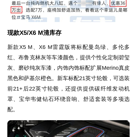
现款X5/X6 M清库存
新款X5 M、X6 M雷霆版将标配曼岛绿、多伦多
红、布鲁克林灰等车漆颜色，提供个性化定制碧玺
灰、磨砂纯灰车漆，内饰内饰标配扩展Merino真皮
黑色和萨基尔橙色。新车标配21英寸轮毂，可选装
前21+后22英寸轮毂，还提供提供碳纤维发动机
罩、宝华韦健钻石环绕音响、舒适套装等多项选
配。