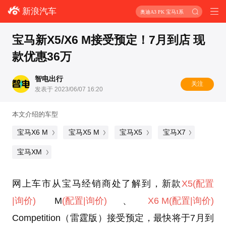
新浪汽车
奥迪A3 PK 宝马1系
宝马新X5/X6 M接受预定！7月到店 现
款优惠36万
智电出行
关注
发表于 2023/06/07 16:20
本文介绍的车型
宝马X6 M
宝马X5 M
宝马X5
宝马X7
宝马XM
网上车市从宝马经销商处了解到，新款
X5
(配置
|询价)
M
(配置
|询价)
、
X6 M
(配置
|询价)
Competition（雷霆版）接受预定，最快将于7月到