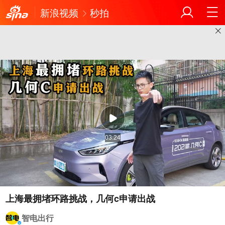
新浪视频
秒拍
03:24
上海最拥堵环路挑战，几何c申请出战
智电出行