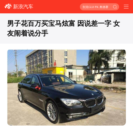
新浪汽车
别克GL8 PK 奥德赛
男子花百万买宝马炫富 因说差一字 女
友闹着说分手