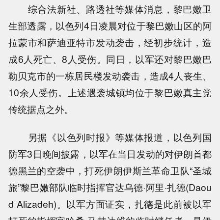
综合法新社、路透社等媒体消息，黎巴嫩卫
生部透露，以色列4日凌晨对位于黎巴嫩山区的阿
拉蒙市和萨迪亚特市发动袭击，经初步统计，造
成6人死亡、8人受伤。同日，以军还对黎巴嫩巴
勒贝克市的一栋居民楼发动袭击，造成4人丧生、
10余人受伤。上述遇袭城镇均位于黎巴嫩真主党
传统据点之外。
另据《以色列时报》等媒体报道，以色列国
防军3日晚间披露，以军在当日发动的对伊朗首都
德黑兰的空袭中，打死伊朗伊斯兰革命卫队“圣城
旅”黎巴嫩部队临时指挥官达乌德·阿里·扎德(Daou
d Alizadeh)。以军方面证实，扎德是此前被以军