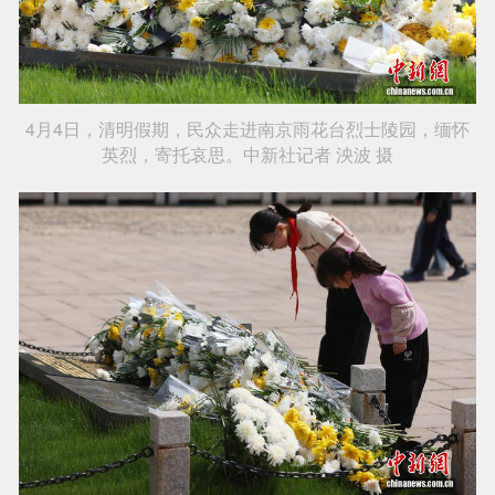
4月4日，清明假期，民众走进南京雨花台烈士陵园，缅怀
英烈，寄托哀思。中新社记者 泱波 摄