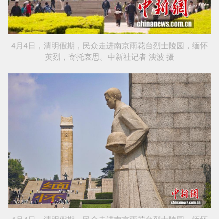
4月4日，清明假期，民众走进南京雨花台烈士陵园，缅怀
英烈，寄托哀思。中新社记者 泱波 摄