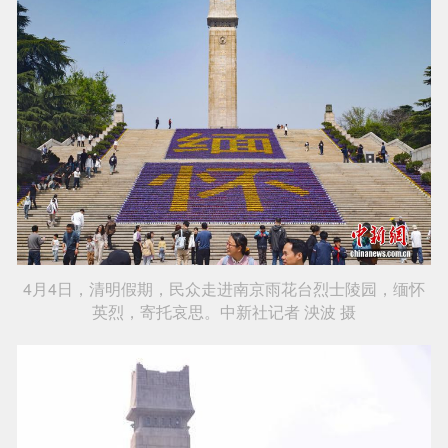
4月4日，清明假期，民众走进南京雨花台烈士陵园，缅怀
英烈，寄托哀思。中新社记者 泱波 摄