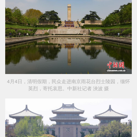
4月4日，清明假期，民众走进南京雨花台烈士陵园，缅怀
英烈，寄托哀思。中新社记者 泱波 摄