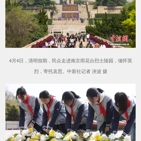
4月4日，清明假期，民众走进南京雨花台烈士陵园，缅怀英
烈，寄托哀思。中新社记者 泱波 摄