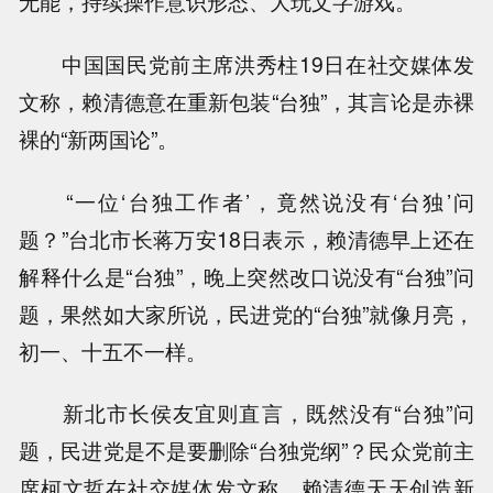
无能，持续操作意识形态、大玩文字游戏。
中国国民党前主席洪秀柱19日在社交媒体发
文称，赖清德意在重新包装“台独”，其言论是赤裸
裸的“新两国论”。
“一位‘台独工作者’，竟然说没有‘台独’问
题？”台北市长蒋万安18日表示，赖清德早上还在
解释什么是“台独”，晚上突然改口说没有“台独”问
题，果然如大家所说，民进党的“台独”就像月亮，
初一、十五不一样。
新北市长侯友宜则直言，既然没有“台独”问
题，民进党是不是要删除“台独党纲”？民众党前主
席柯文哲在社交媒体发文称，赖清德天天创造新