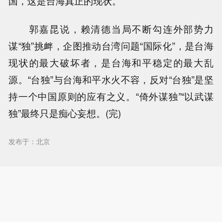
国，这是台海真正的现状。
郭嘉昆说，赖清德当局不断勾连外部势力
谋“独”挑衅，企图推动台湾问题“国际化”，是台海
现状的最大破坏者，是台海和平稳定的最大乱
源。“台独”与台海和平水火不容，反对“台独”是坚
持一个中国原则的应有之义。“倚外谋独”“以武谋
独”最终只是痴心妄想。(完)
发布于：北京