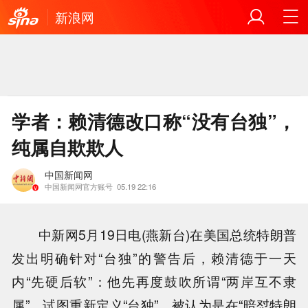
新浪网
学者：赖清德改口称“没有台独”，
纯属自欺欺人
中国新闻网
中国新闻网官方账号
05.19 22:16
中新网5月19日电(燕新台)在美国总统特朗普
发出明确针对“台独”的警告后，赖清德于一天
内“先硬后软”：他先再度鼓吹所谓“两岸互不隶
属”，试图重新定义“台独”，被认为是在“暗怼特朗