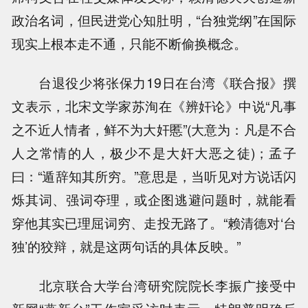
政治名词，但民进党心知肚明，“台独党纲”在国际
现实上根本走不通，只能不断偷换概念。
台退役少将张保力19日在台湾《联合报》撰
文表示，北宋文学家苏洵在《辨奸论》中说“凡事
之不近人情者，鲜不为大奸慝”(大意为：凡是不合
人之常情的人，极少不是大奸大恶之徒)；孟子
曰：“遁辞知其所穷。”意思是，当听见对方说话闪
烁其词、强词夺理，或企图逃避问题时，就能看
穿他其实已理屈词穷、走投无路了。“赖清德对‘台
独’的狡辩，就是这两句话的具体反映。”
北京联合大学台湾研究院院长李振广接受中