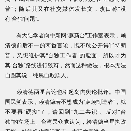
普”；随后其又在社交媒体发长文，改口称“没
有‘台独’问题”。
有大陆学者向中新网“燕新台”工作室表示，赖
清德前后不一的两番言论，既不敢公开得罪特朗
普，又想维护其“台独工作者”的脸面，所以才为
其“台独”路线进行狡辩，然而这种做法，根本无法
自圆其说，纯属自欺欺人。
赖清德两番言论也引起岛内舆论批评。中国
国民党表示，赖清德若不想成为“麻烦制造者”，就
不要再“硬拗”了，请回到“九二共识”、反对“台
独”的立场上。台湾民众党认为，赖清德当局执政