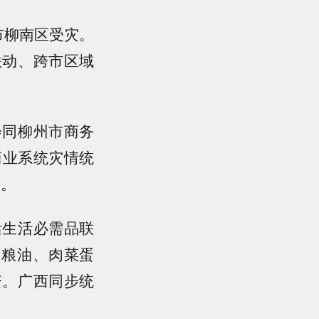
市柳南区受灾。
联动、跨市区域
同柳州市商务
商业系统灾情统
实。
生活必需品联
面粮油、肉菜蛋
资。广西同步统
。