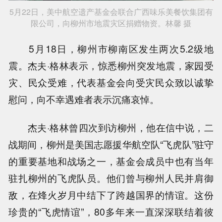
5月22日，美中航空遗产基金会联合广西味乐美餐饮集团有
限公司，向柳州市地震灾区捐赠物资。林馨 摄
5月18日，柳州市柳南区发生两次5.2级地
震。杰夫·格林表示，惊悉柳州突发地震，家园受
灾、民众受难，代表基金会向受灾民众致以诚挚
慰问，向不幸遇难者表示沉痛哀悼。
杰夫·格林曾四次到访柳州，他在信中说，二
战期间，柳州是美国志愿援华航空队“飞虎队”驻守
的重要基地和战场之一，基金会成员中也有当年
驻扎柳州的飞虎队员。他们曾与柳州人民并肩御
敌，在烽火岁月中结下了跨越国界的情谊。这份
珍贵的“飞虎情谊”，80多年来一直深深联结着彼