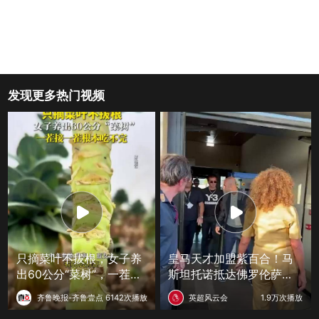
发现更多热门视频
只摘菜叶不拔根，女子养
皇马天才加盟紫百合！马
出60公分“菜树”，一茬接
斯坦托诺抵达佛罗伦萨，
一茬根本吃不完
收获球迷狂热追捧
齐鲁晚报-齐鲁壹点
6142次播放
英超风云会
1.9万次播放