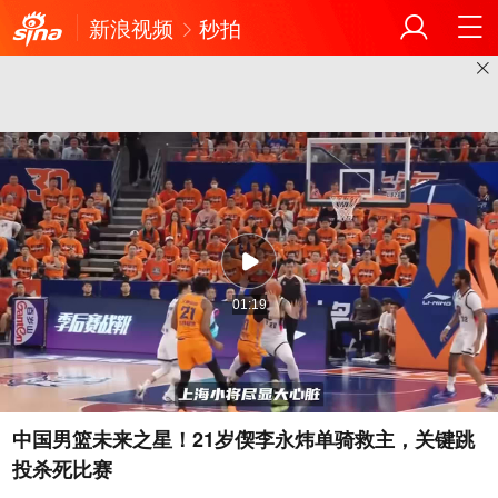
新浪视频
秒拍
01:19
中国男篮未来之星！21岁偰李永炜单骑救主，关键跳
投杀死比赛