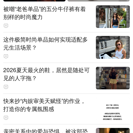
被嘲“老爸单品”的五分牛仔裤有着
别样的时尚魔力
这件极简时尚单品如何实现适配多
元生活场景？
2026夏天最火的鞋，居然是随处可
见的人字拖？
快来抄“内娱审美天赋怪”的作业，
打造你的专属氛围感
亲密关系中的爱与恐惧，被这部恐