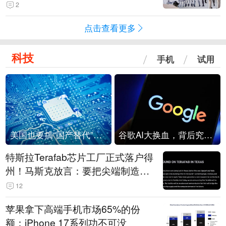
2
点击查看更多
科技
手机
试用
美国也要搞“国产替代”？先算清三笔账
谷歌AI大换血，背后究竟发生了什么？
特斯拉Terafab芯片工厂正式落户得
州！马斯克放言：要把尖端制造带
回美国
12
苹果拿下高端手机市场65%的份
额：iPhone 17系列功不可没