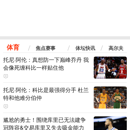
体育
焦点赛事
体坛快讯
高尔夫
托尼·阿伦：真想防一下巅峰乔丹 我
会像死缠科比一样贴住他
托尼·阿伦：科比是最强得分手 杜兰
特和他难分伯仲
尴尬的勇士！围绕库里已无法建争
冠阵容&交易库里又失去吸金能力