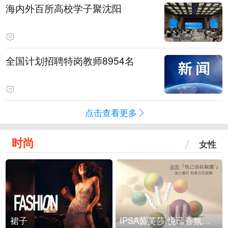
海内外百所高校学子聚沈阳
全国计划招聘特岗教师8954名
点击查看更多
时尚
女性
裙子
IPSA茵芙莎 悦己香氛凝露上市