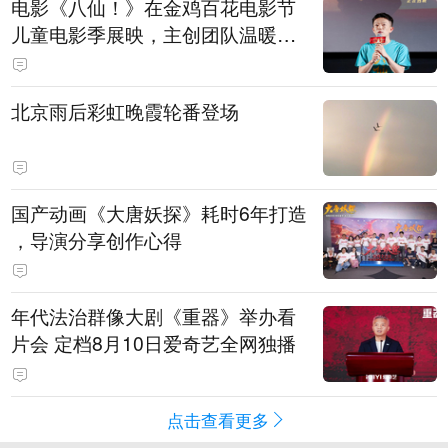
电影《八仙！》在金鸡百花电影节
儿童电影季展映，主创团队温暖寄
语小观众
北京雨后彩虹晚霞轮番登场
国产动画《大唐妖探》耗时6年打造
，导演分享创作心得
年代法治群像大剧《重器》举办看
片会 定档8月10日爱奇艺全网独播
点击查看更多