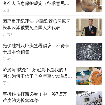
者个人信息保护规定（征求意见
稿）》公开征求意见
2
因严重违纪违法 金融监管总局原局
长李云泽被罢免全国人大代表
737
光伏硅料八巨头签署倡议：不得低
于成本价销售
419
泸溪河“喊冤”：牙冠真不是我的！
网友为何不信了？今年至少发生5
起“食品冤案”
1
宇树科技打新必看！中一签7.5万，
难度约为长鑫20倍