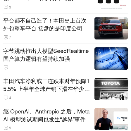
3
平台都不自己造了！本田史上首次
外包整车平台 接盘的是印度公司
7
字节跳动推出大模型SeedRealtime
国产算力逻辑有望持续加强
丰田汽车净利或三连跌本财年预降1
5.5% 上半年全球产销下滑在华少卖
14.3万辆
4
继 OpenAI、Anthropic 之后，Meta
AI 模型测试期间也发生“越界”事件
9