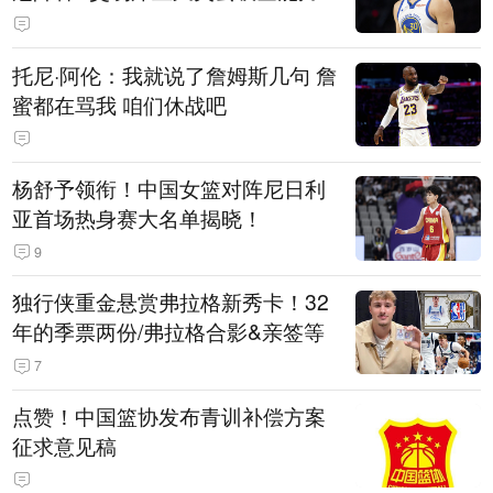
托尼·阿伦：我就说了詹姆斯几句 詹
蜜都在骂我 咱们休战吧
杨舒予领衔！中国女篮对阵尼日利
亚首场热身赛大名单揭晓！
9
独行侠重金悬赏弗拉格新秀卡！32
年的季票两份/弗拉格合影&亲签等
7
点赞！中国篮协发布青训补偿方案
征求意见稿