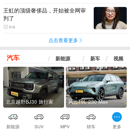
王虹的顶级奢侈品，开始被全网审
判了
516
点击查看更多
汽车
新能源
新车
视频
北京越野BJ30 旅行家
风云T9L 230 Max
新能源
SUV
MPV
轿车
更多