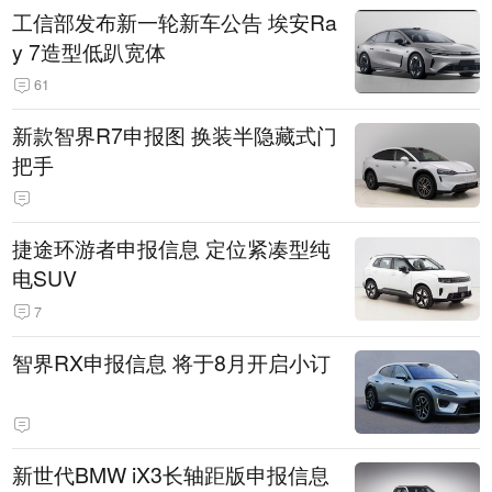
工信部发布新一轮新车公告 埃安Ra
y 7造型低趴宽体
61
新款智界R7申报图 换装半隐藏式门
把手
捷途环游者申报信息 定位紧凑型纯
电SUV
7
智界RX申报信息 将于8月开启小订
新世代BMW iX3长轴距版申报信息