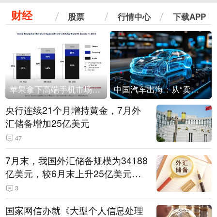
财经
股票
行情中心
下载APP
苹果拿下高端手机市场65%的份额：iPhone 17系列功不可没
中国汽车出海：从“卖出去”到“走进去”
央行连续21个月增持黄金，7月外
汇储备增加25亿美元
47
7月末，我国外汇储备规模为34188
亿美元，较6月末上升25亿美元，
升幅为0.07%
3
国家网信办就《大型个人信息处理