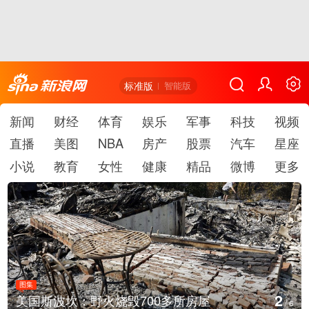
标准版
智能版
新闻
财经
体育
娱乐
军事
科技
视频
直播
美图
NBA
房产
股票
汽车
星座
小说
教育
女性
健康
精品
微博
更多
图集
2
美国斯波坎：野火烧毁700多所房屋
/
6