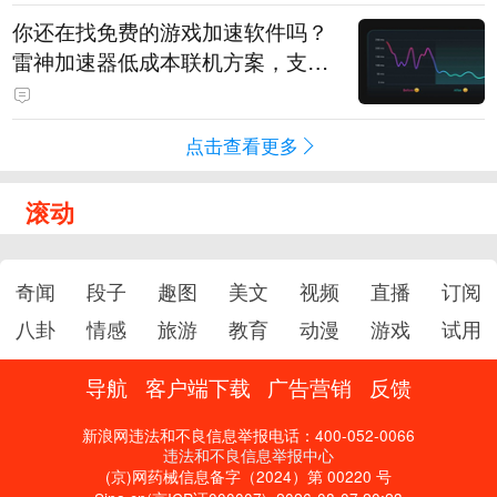
你还在找免费的游戏加速软件吗？
雷神加速器低成本联机方案，支持
免费试用
点击查看更多
滚动
奇闻
段子
趣图
美文
视频
直播
订阅
八卦
情感
旅游
教育
动漫
游戏
试用
导航
客户端下载
广告营销
反馈
新浪网违法和不良信息举报电话：400-052-0066
违法和不良信息举报中心
(京)网药械信息备字（2024）第 00220 号