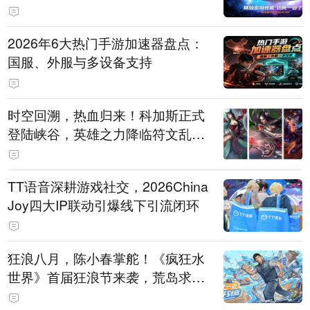
打造旗舰供电方案
2026年6大热门手游加速器盘点：
国服、外服与多设备支持
时空回溯，热血归来！科加斯正式
登陆峡谷，英雄之力降临符文乱
斗！
TT语音深耕游戏社交，2026China
Joy四大IP联动引爆线下引流闭环
狂浪八月，陈小春掌舵！《疯狂水
世界》首届狂浪节来袭，荒岛求生
直播即将开启