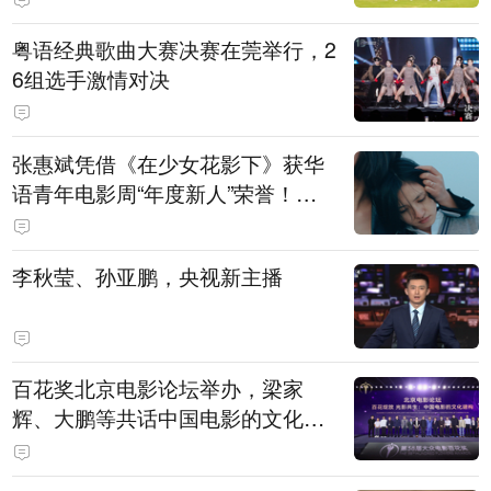
粤语经典歌曲大赛决赛在莞举行，2
6组选手激情对决
张惠斌凭借《在少女花影下》获华
语青年电影周“年度新人”荣誉！该
电影全程在广州取景，采用粤语对
白，主演均为广州本土演员
李秋莹、孙亚鹏，央视新主播
百花奖北京电影论坛举办，梁家
辉、大鹏等共话中国电影的文化建
构