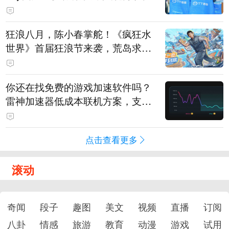
狂浪八月，陈小春掌舵！《疯狂水
世界》首届狂浪节来袭，荒岛求生
直播即将开启
你还在找免费的游戏加速软件吗？
雷神加速器低成本联机方案，支持
免费试用
点击查看更多
滚动
奇闻
段子
趣图
美文
视频
直播
订阅
八卦
情感
旅游
教育
动漫
游戏
试用