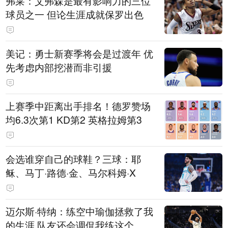
弗莱：艾弗森是最有影响力的三位
球员之一 但论生涯成就保罗出色
美记：勇士新赛季将会是过渡年 优
先考虑内部挖潜而非引援
上赛季中距离出手排名！德罗赞场
均6.3次第1 KD第2 英格拉姆第3
会选谁穿自己的球鞋？三球：耶
稣、马丁·路德·金、马尔科姆·X
迈尔斯·特纳：练空中瑜伽拯救了我
的生涯 队友还会调侃我练这个