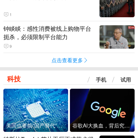
1
钟睒睒：感性消费被线上购物平台
扼杀，必须限制平台能力
9
点击查看更多
科技
手机
试用
美国也要搞“国产替代”？先算清三笔账
谷歌AI大换血，背后究竟发生了什么？