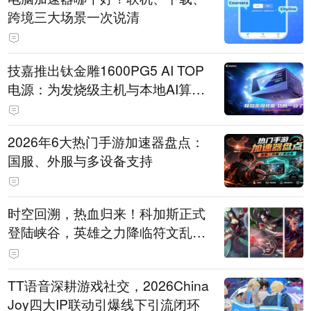
跨境三大场景一次说清
技嘉推出钛金雕1600PG5 AI TOP
电源：为发烧级主机与本地AI算力
打造旗舰供电方案
2026年6大热门手游加速器盘点：
国服、外服与多设备支持
时空回溯，热血归来！科加斯正式
登陆峡谷，英雄之力降临符文乱
斗！
TT语音深耕游戏社交，2026China
Joy四大IP联动引爆线下引流闭环