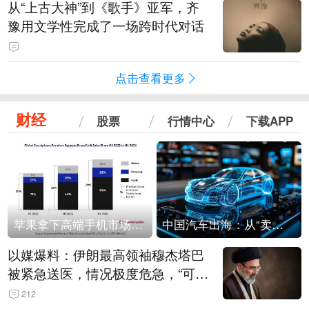
从“上古大神”到《歌手》亚军，齐
豫用文学性完成了一场跨时代对话
点击查看更多
财经
股票
行情中心
下载APP
苹果拿下高端手机市场65%的份额：iPhone 17系列功不可没
中国汽车出海：从“卖出去”到“走进去”
以媒爆料：伊朗最高领袖穆杰塔巴
被紧急送医，情况极度危急，“可能
随时会死去”
212