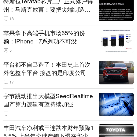
特斯拉Terafab芯片工厂正式落户得
州！马斯克放言：要把尖端制造带
回美国
18
苹果拿下高端手机市场65%的份
额：iPhone 17系列功不可没
5
平台都不自己造了！本田史上首次
外包整车平台 接盘的是印度公司
17
字节跳动推出大模型SeedRealtime
国产算力逻辑有望持续加强
丰田汽车净利或三连跌本财年预降1
5.5% 上半年全球产销下滑在华少卖