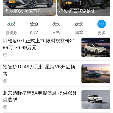
凡尔赛C5 X 驭不凡
探险者 四驱穿越版
新能源
SUV
MPV
轿车
更多
阿维塔07L正式上市 限时权益价21.
99万-26.99万元
预售价10.49万元起 星海V6开启预
售
北京越野星钽5X申报信息 提供双外
观造型