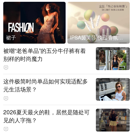
裙子
IPSA茵芙莎 悦己香氛凝露上市
被嘲“老爸单品”的五分牛仔裤有着
别样的时尚魔力
这件极简时尚单品如何实现适配多
元生活场景？
2026夏天最火的鞋，居然是随处可
见的人字拖？