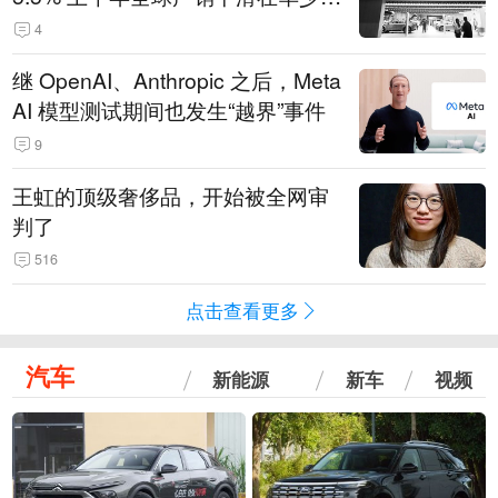
14.3万辆
4
继 OpenAI、Anthropic 之后，Meta
AI 模型测试期间也发生“越界”事件
9
王虹的顶级奢侈品，开始被全网审
判了
516
点击查看更多
汽车
新能源
新车
视频