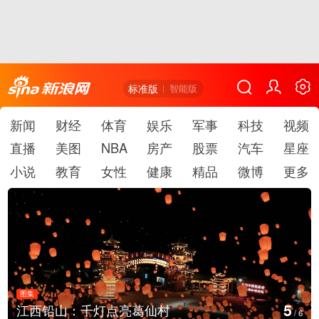
标准版
智能版
新闻
财经
体育
娱乐
军事
科技
视频
直播
美图
NBA
房产
股票
汽车
星座
小说
教育
女性
健康
精品
微博
更多
图集
6
上海：七彩稻田画迎最佳观赏期
/
6