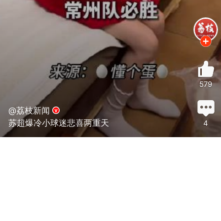
579
@荔枝新闻
苏超爆冷小球迷悲喜两重天
4